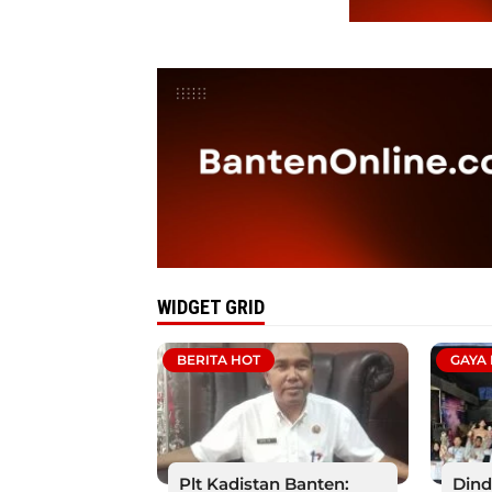
WIDGET GRID
BERITA HOT
GAYA
Plt Kadistan Banten:
Dind