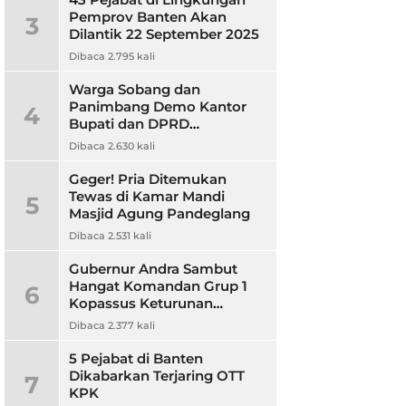
Pemprov Banten Akan
3
Dilantik 22 September 2025
Dibaca 2.795 kali
Warga Sobang dan
Panimbang Demo Kantor
4
Bupati dan DPRD
Pandeglang, Ini
Dibaca 2.630 kali
Tuntutannya?
Geger! Pria Ditemukan
Tewas di Kamar Mandi
5
Masjid Agung Pandeglang
Dibaca 2.531 kali
Gubernur Andra Sambut
Hangat Komandan Grup 1
6
Kopassus Keturunan
Pandeglang, Jalin Sinergitas
Dibaca 2.377 kali
5 Pejabat di Banten
Dikabarkan Terjaring OTT
7
KPK