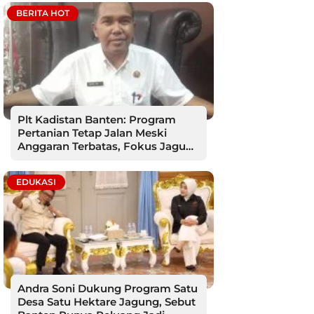
BERITA HOT
Plt Kadistan Banten: Program
Pertanian Tetap Jalan Meski
Anggaran Terbatas, Fokus Jagung
hingga Tebu
EDUKASI
Andra Soni Dukung Program Satu
Desa Satu Hektare Jagung, Sebut