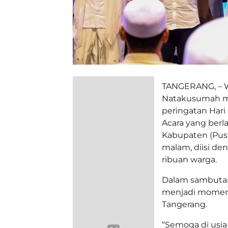
TANGERANG, – W
Natakusumah me
peringatan Hari
Acara yang berl
Kabupaten (Pusp
malam, diisi de
ribuan warga.
Dalam sambutann
menjadi momen
Tangerang.
“Semoga di usia