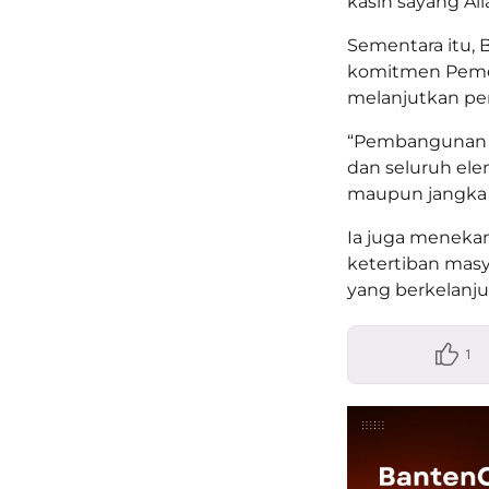
kasih sayang All
Sementara itu,
komitmen Peme
melanjutkan pe
“Pembangunan a
dan seluruh el
maupun jangka p
Ia juga meneka
ketertiban mas
yang berkelanju
1