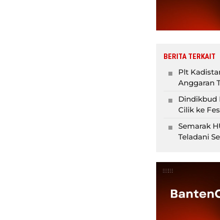
BERITA TERKAIT
Plt Kadist
Anggaran T
Dindikbud 
Cilik ke Fe
Semarak HU
Teladani S