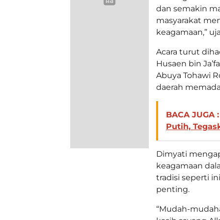
dan semakin ma
masyarakat men
keagamaan,” uja
Acara turut diha
Husaen bin Ja’fa
Abuya Tohawi Ro
daerah memadati
BACA JUGA :
Putih, Tega
Dimyati mengapr
keagamaan dalam
tradisi seperti
penting.
“Mudah-mudahan