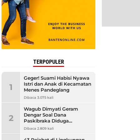
TERPOPULER
Geger! Suami Habisi Nyawa
Istri dan Anak di Kecamatan
1
Menes Pandeglang
Dibaca 3.075 kali
Wagub Dimyati Geram
Dengar Soal Dana
2
Paskibraka Diduga
Bermasalah, Banyak
Dibaca 2.809 kali
Orangtua Kecewa
43 Pejabat di Lingkungan