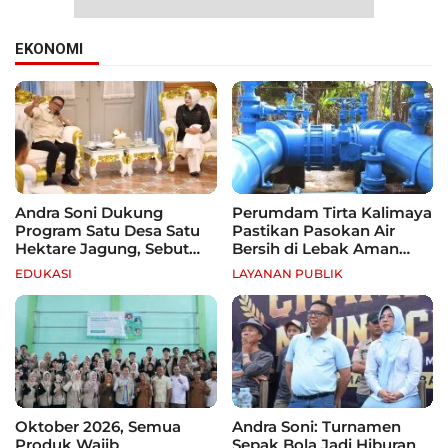
EKONOMI
Andra Soni Dukung
Perumdam Tirta Kalimaya
Program Satu Desa Satu
Pastikan Pasokan Air
Hektare Jagung, Sebut
Bersih di Lebak Aman
Banten Punya Peluang
Selama Kemarau
EDUKASI
LAYANAN PUBLIK
Jadi Sentra Produksi
Oktober 2026, Semua
Andra Soni: Turnamen
Produk Wajib
Sepak Bola Jadi Hiburan