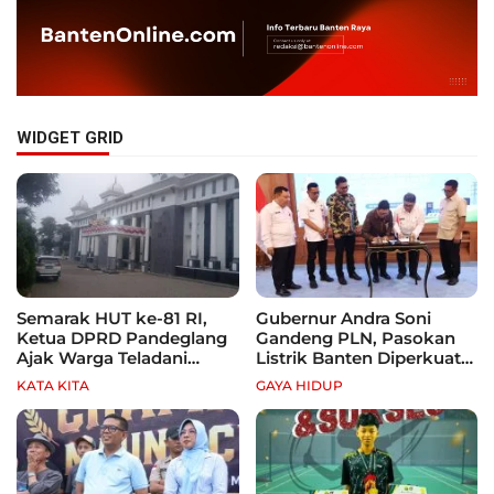
WIDGET GRID
Semarak HUT ke-81 RI,
Gubernur Andra Soni
Ketua DPRD Pandeglang
Gandeng PLN, Pasokan
Ajak Warga Teladani
Listrik Banten Diperkuat
Semangat Para Pahlawan
demi Genjot Investasi
KATA KITA
GAYA HIDUP