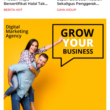
Bersertifikat Halal Tak
Sekaligus Penggerak
Kantongi Sertifikat Halal,
Ekonomi Rakyat
BERITA HOT
GAYA HIDUP
Pelaku Usaha Terancam
Sanksi hingga Pidana