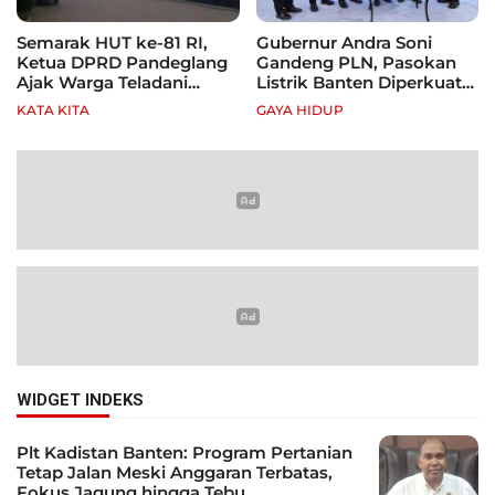
Semarak HUT ke-81 RI,
Gubernur Andra Soni
Ketua DPRD Pandeglang
Gandeng PLN, Pasokan
Ajak Warga Teladani
Listrik Banten Diperkuat
Semangat Para Pahlawan
demi Genjot Investasi
KATA KITA
GAYA HIDUP
WIDGET INDEKS
Plt Kadistan Banten: Program Pertanian
Tetap Jalan Meski Anggaran Terbatas,
Fokus Jagung hingga Tebu