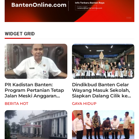
WIDGET GRID
Plt Kadistan Banten:
Dindikbud Banten Gelar
Program Pertanian Tetap
Wayang Masuk Sekolah,
Jalan Meski Anggaran
Siapkan Dalang Cilik ke
Terbatas, Fokus Jagung
Festival Nasional
BERITA HOT
GAYA HIDUP
hingga Tebu