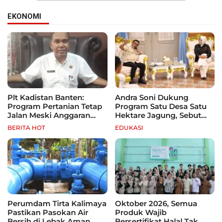
EKONOMI
Plt Kadistan Banten:
Andra Soni Dukung
Program Pertanian Tetap
Program Satu Desa Satu
Jalan Meski Anggaran
Hektare Jagung, Sebut
Terbatas, Fokus Jagung
Banten Punya Peluang
BERITA HOT
EDUKASI
hingga Tebu
Jadi Sentra Produksi
Perumdam Tirta Kalimaya
Oktober 2026, Semua
Pastikan Pasokan Air
Produk Wajib
Bersih di Lebak Aman
Bersertifikat Halal Tak