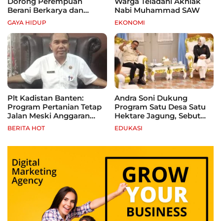
Dorong Perempuan
Warga Teladani Akhlak
Berani Berkarya dan
Nabi Muhammad SAW
Mandiri
GAYA HIDUP
EKONOMI
Plt Kadistan Banten:
Andra Soni Dukung
Program Pertanian Tetap
Program Satu Desa Satu
Jalan Meski Anggaran
Hektare Jagung, Sebut
Terbatas, Fokus Jagung
Banten Punya Peluang
BERITA HOT
EDUKASI
hingga Tebu
Jadi Sentra Produksi