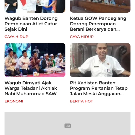
Wagub Banten Dorong
Ketua GOW Pandeglang
Pembinaan Atlet Catur
Dorong Perempuan
Sejak Dini
Berani Berkarya dan
Mandiri
GAYA HIDUP
GAYA HIDUP
Wagub Dimyati Ajak
Plt Kadistan Banten:
Warga Teladani Akhlak
Program Pertanian Tetap
Nabi Muhammad SAW
Jalan Meski Anggaran
Terbatas, Fokus Jagung
EKONOMI
BERITA HOT
hingga Tebu