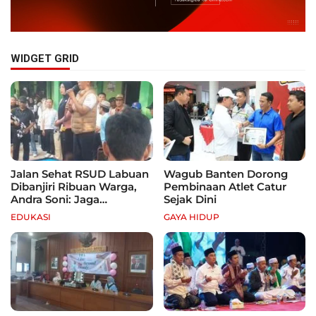
WIDGET GRID
Jalan Sehat RSUD Labuan
Wagub Banten Dorong
Dibanjiri Ribuan Warga,
Pembinaan Atlet Catur
Andra Soni: Jaga
Sejak Dini
Kebugaran dan Hidup
EDUKASI
GAYA HIDUP
Sehat