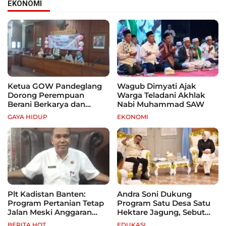
EKONOMI
Ketua GOW Pandeglang
Wagub Dimyati Ajak
Dorong Perempuan
Warga Teladani Akhlak
Berani Berkarya dan
Nabi Muhammad SAW
Mandiri
GAYA HIDUP
EKONOMI
Plt Kadistan Banten:
Andra Soni Dukung
Program Pertanian Tetap
Program Satu Desa Satu
Jalan Meski Anggaran
Hektare Jagung, Sebut
Terbatas, Fokus Jagung
Banten Punya Peluang
BERITA HOT
EDUKASI