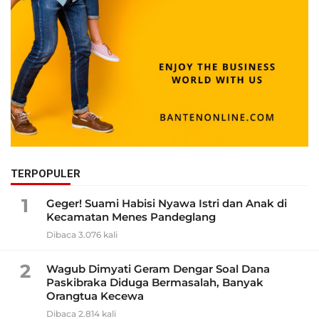
TERPOPULER
1
Geger! Suami Habisi Nyawa Istri dan Anak di
Kecamatan Menes Pandeglang
Dibaca 3.076 kali
2
Wagub Dimyati Geram Dengar Soal Dana
Paskibraka Diduga Bermasalah, Banyak
Orangtua Kecewa
Dibaca 2.814 kali