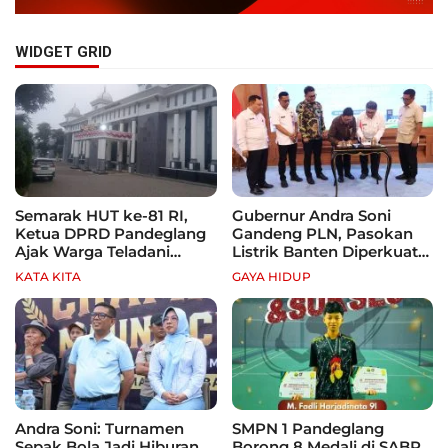
WIDGET GRID
Semarak HUT ke-81 RI,
Gubernur Andra Soni
Ketua DPRD Pandeglang
Gandeng PLN, Pasokan
Ajak Warga Teladani
Listrik Banten Diperkuat
Semangat Para Pahlawan
demi Genjot Investasi
KATA KITA
GAYA HIDUP
Andra Soni: Turnamen
SMPN 1 Pandeglang
Sepak Bola Jadi Hiburan
Borong 8 Medali di SABP