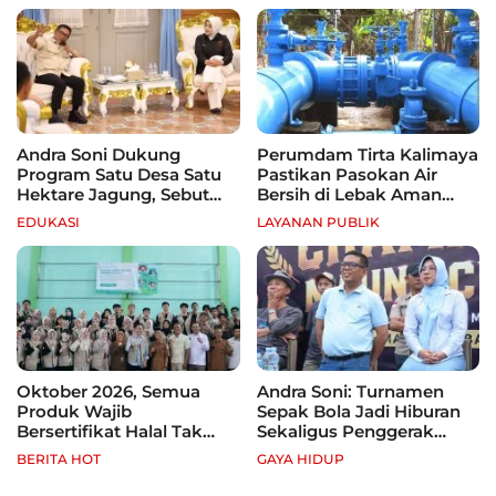
Andra Soni Dukung
Perumdam Tirta Kalimaya
Program Satu Desa Satu
Pastikan Pasokan Air
Hektare Jagung, Sebut
Bersih di Lebak Aman
Banten Punya Peluang
Selama Kemarau
EDUKASI
LAYANAN PUBLIK
Jadi Sentra Produksi
Oktober 2026, Semua
Andra Soni: Turnamen
Produk Wajib
Sepak Bola Jadi Hiburan
Bersertifikat Halal Tak
Sekaligus Penggerak
Kantongi Sertifikat Halal,
Ekonomi Rakyat
BERITA HOT
GAYA HIDUP
Pelaku Usaha Terancam
Sanksi hingga Pidana