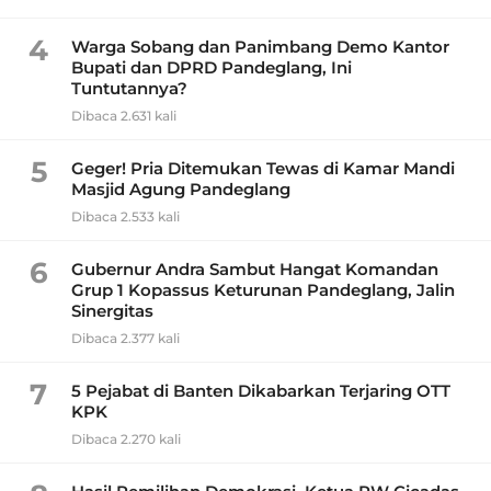
4
Warga Sobang dan Panimbang Demo Kantor
Bupati dan DPRD Pandeglang, Ini
Tuntutannya?
Dibaca 2.631 kali
5
Geger! Pria Ditemukan Tewas di Kamar Mandi
Masjid Agung Pandeglang
Dibaca 2.533 kali
6
Gubernur Andra Sambut Hangat Komandan
Grup 1 Kopassus Keturunan Pandeglang, Jalin
Sinergitas
Dibaca 2.377 kali
7
5 Pejabat di Banten Dikabarkan Terjaring OTT
KPK
Dibaca 2.270 kali