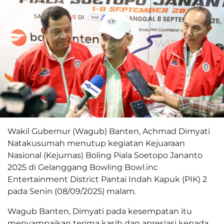
Wakil Gubernur (Wagub) Banten, Achmad Dimyati
Natakusumah menutup kegiatan Kejuaraan
Nasional (Kejurnas) Boling Piala Soetopo Jananto
2025 di Gelanggang Bowling Bowl.inc
Entertainment District Pantai Indah Kapuk (PIK) 2
pada Senin (08/09/2025) malam.
Wagub Banten, Dimyati pada kesempatan itu
menyampaikan terima kasih dan apresiasi kepada