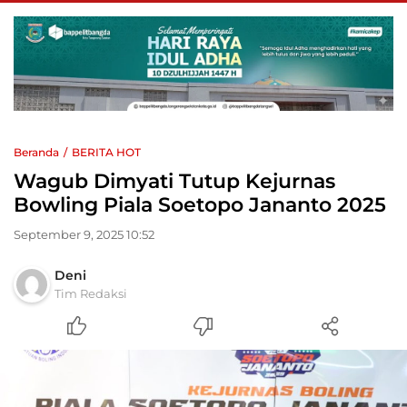
Beranda
BERITA HOT
Wagub Dimyati Tutup Kejurnas
Bowling Piala Soetopo Jananto 2025
September 9, 2025 10:52
Deni
Tim Redaksi