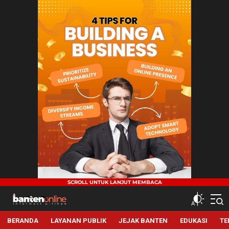
Banten Online
Beritanya Warga Banten
BERANDA
LAYANAN PUBLIK
JEJAK BANTEN
EDUKASI
TE