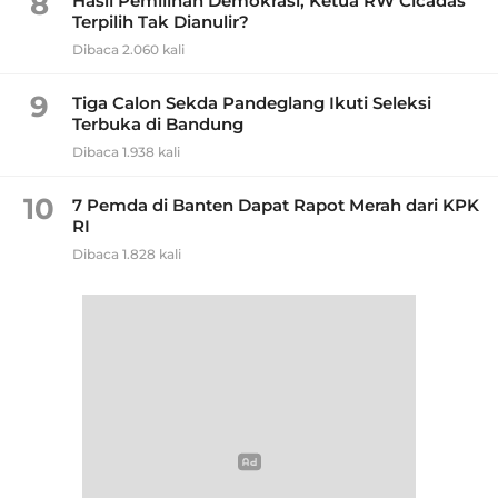
8
Hasil Pemilihan Demokrasi, Ketua RW Cicadas
Terpilih Tak Dianulir?
Dibaca 2.060 kali
9
Tiga Calon Sekda Pandeglang Ikuti Seleksi
Terbuka di Bandung
Dibaca 1.938 kali
10
7 Pemda di Banten Dapat Rapot Merah dari KPK
RI
Dibaca 1.828 kali