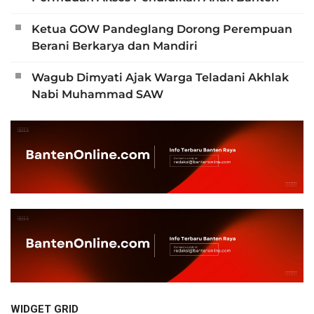
Ketua GOW Pandeglang Dorong Perempuan
Berani Berkarya dan Mandiri
Wagub Dimyati Ajak Warga Teladani Akhlak
Nabi Muhammad SAW
WIDGET GRID