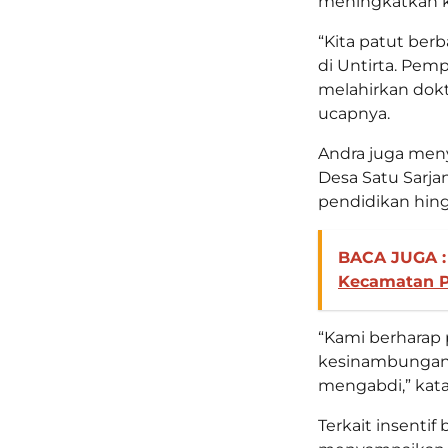
meningkatkan ka
“Kita patut ber
di Untirta. Pem
melahirkan dokt
ucapnya.
Andra juga men
Desa Satu Sarj
pendidikan hing
BACA JUGA :
Kecamatan 
“Kami berharap 
kesinambungan —
mengabdi,” kata
Terkait insentif