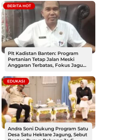
BERITA HOT
Plt Kadistan Banten: Program
Pertanian Tetap Jalan Meski
Anggaran Terbatas, Fokus Jagung
hingga Tebu
EDUKASI
Andra Soni Dukung Program Satu
Desa Satu Hektare Jagung, Sebut