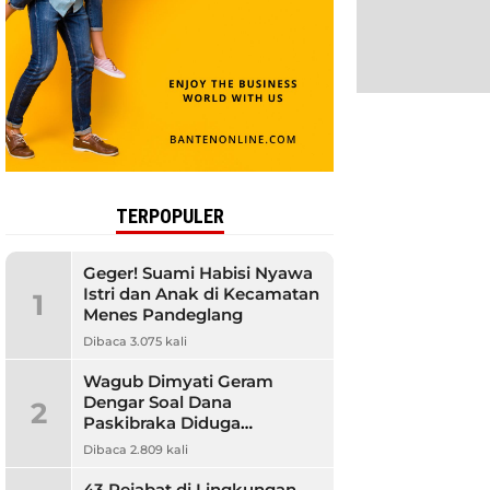
TERPOPULER
Geger! Suami Habisi Nyawa
Istri dan Anak di Kecamatan
1
Menes Pandeglang
Dibaca 3.075 kali
Wagub Dimyati Geram
Dengar Soal Dana
2
Paskibraka Diduga
Bermasalah, Banyak
Dibaca 2.809 kali
Orangtua Kecewa
43 Pejabat di Lingkungan