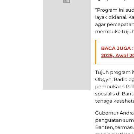
“Program ini su
layak didanai.
agar percepatann
membuka tujuh p
BACA JUGA :
2025, Awal 2
Tujuh program i
Obgyn, Radiolog
pembukaan PPD
spesialis di Ba
tenaga kesehat
Gubernur Andra
penguatan sumb
Banten, termasu