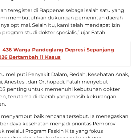
dah teregister di Bappenas sebagai salah satu yang
 Kami membutuhkan dukungan pemerintah daerah
ya optimal. Selain itu, kami telah mendapat izin
rogram studi dokter spesialis,” ujar Fatah.
436 Warga Pandeglang Depresi Sepanjang
026 Bertambah 11 Kasus
tu meliputi Penyakit Dalam, Bedah, Kesehatan Anak,
i, Anestesi, dan Orthopedi. Fatah menyebut
S penting untuk memenuhi kebutuhan dokter
nten, terutama di daerah yang masih kekurangan
an.
 menyambut baik rencana tersebut. Ia menegaskan
er daya kesehatan menjadi prioritas Pemprov
k melalui Program Faskin Kita yang fokus