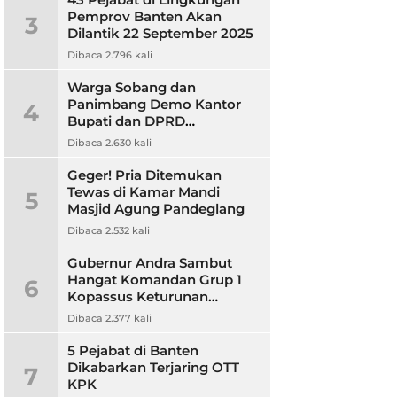
Pemprov Banten Akan
3
Dilantik 22 September 2025
Dibaca 2.796 kali
Warga Sobang dan
Panimbang Demo Kantor
4
Bupati dan DPRD
Pandeglang, Ini
Dibaca 2.630 kali
Tuntutannya?
Geger! Pria Ditemukan
Tewas di Kamar Mandi
5
Masjid Agung Pandeglang
Dibaca 2.532 kali
Gubernur Andra Sambut
Hangat Komandan Grup 1
6
Kopassus Keturunan
Pandeglang, Jalin Sinergitas
Dibaca 2.377 kali
5 Pejabat di Banten
Dikabarkan Terjaring OTT
7
KPK