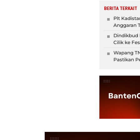
BERITA TERKAIT
Plt Kadist
Anggaran T
Dindikbud 
Cilik ke Fe
Wapang TNI
Pastikan P