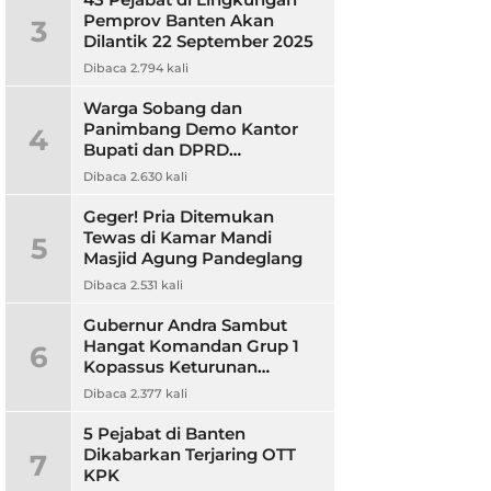
Pemprov Banten Akan
3
Dilantik 22 September 2025
Dibaca 2.794 kali
Warga Sobang dan
Panimbang Demo Kantor
4
Bupati dan DPRD
Pandeglang, Ini
Dibaca 2.630 kali
Tuntutannya?
Geger! Pria Ditemukan
Tewas di Kamar Mandi
5
Masjid Agung Pandeglang
Dibaca 2.531 kali
Gubernur Andra Sambut
Hangat Komandan Grup 1
6
Kopassus Keturunan
Pandeglang, Jalin Sinergitas
Dibaca 2.377 kali
5 Pejabat di Banten
Dikabarkan Terjaring OTT
7
KPK