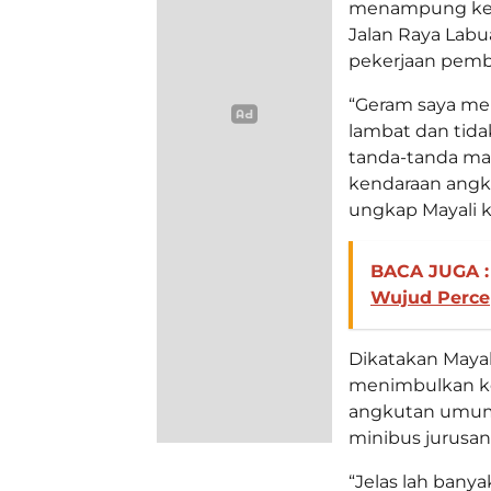
menampung kel
Jalan Raya Labu
pekerjaan pemb
“Geram saya me
lambat dan tida
tanda-tanda mau
kendaraan angk
ungkap Mayali k
BACA JUGA :
Wujud Perc
Dikatakan Maya
menimbulkan ke
angkutan umum 
minibus jurusan
“Jelas lah bany