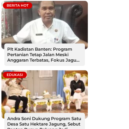
BERITA HOT
Plt Kadistan Banten: Program
Pertanian Tetap Jalan Meski
Anggaran Terbatas, Fokus Jagung
hingga Tebu
EDUKASI
Andra Soni Dukung Program Satu
Desa Satu Hektare Jagung, Sebut