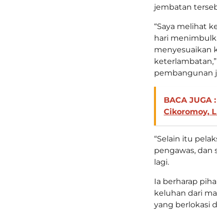
jembatan terseb
“Saya melihat 
hari menimbulk
menyesuaikan kea
keterlambatan,
pembangunan j
BACA JUGA :
Cikoromoy, 
“Selain itu pel
pengawas, dan 
lagi.
Ia berharap pih
keluhan dari m
yang berlokasi 