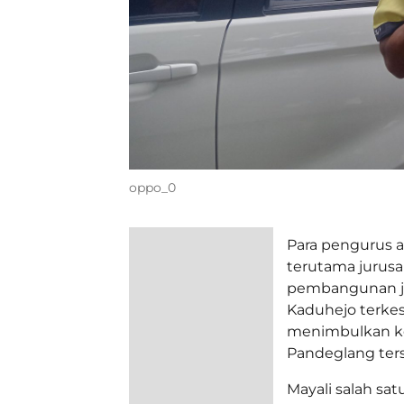
oppo_0
Para pengurus 
terutama jurus
pembangunan je
Kaduhejo terke
menimbulkan ke
Pandeglang ter
Mayali salah sa