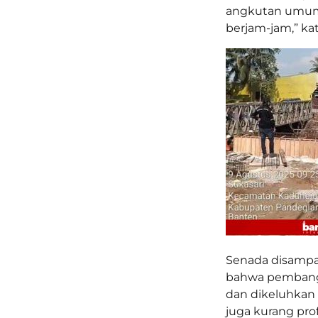
angkutan umum 
berjam-jam,” ka
Senada disampai
bahwa pembang
dan dikeluhkan 
juga kurang pr