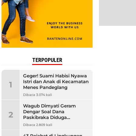
TERPOPULER
Geger! Suami Habisi Nyawa
Istri dan Anak di Kecamatan
1
Menes Pandeglang
Dibaca 3.074 kali
Wagub Dimyati Geram
Dengar Soal Dana
2
Paskibraka Diduga
Bermasalah, Banyak
Dibaca 2.809 kali
Orangtua Kecewa
43 Pejabat di Lingkungan