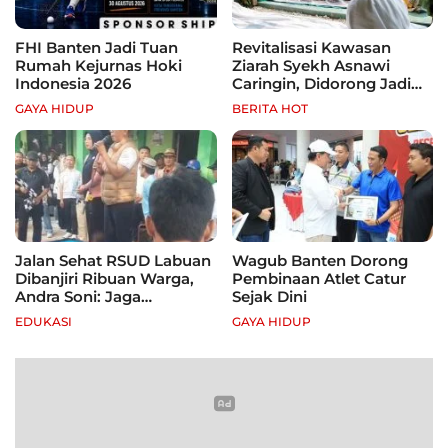
FHI Banten Jadi Tuan
Revitalisasi Kawasan
Rumah Kejurnas Hoki
Ziarah Syekh Asnawi
Indonesia 2026
Caringin, Didorong Jadi
Wisata Religi dan
GAYA HIDUP
BERITA HOT
Penggerak Ekonomi
Warga
Jalan Sehat RSUD Labuan
Wagub Banten Dorong
Dibanjiri Ribuan Warga,
Pembinaan Atlet Catur
Andra Soni: Jaga
Sejak Dini
Kebugaran dan Hidup
EDUKASI
GAYA HIDUP
Sehat