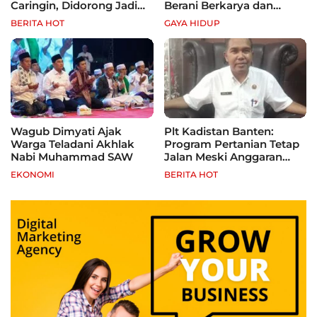
Caringin, Didorong Jadi
Berani Berkarya dan
Wisata Religi dan
Mandiri
BERITA HOT
GAYA HIDUP
Penggerak Ekonomi
Warga
Wagub Dimyati Ajak
Plt Kadistan Banten:
Warga Teladani Akhlak
Program Pertanian Tetap
Nabi Muhammad SAW
Jalan Meski Anggaran
Terbatas, Fokus Jagung
EKONOMI
BERITA HOT
hingga Tebu