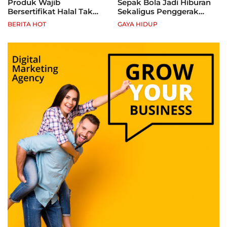
Produk Wajib
Sepak Bola Jadi Hiburan
Bersertifikat Halal Tak
Sekaligus Penggerak
Kantongi Sertifikat Halal,
Ekonomi Rakyat
BERITA HOT
GAYA HIDUP
Pelaku Usaha Terancam
Sanksi hingga Pidana