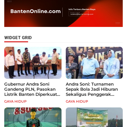
WIDGET GRID
Gubernur Andra Soni
Andra Soni: Turnamen
Gandeng PLN, Pasokan
Sepak Bola Jadi Hiburan
Listrik Banten Diperkuat
Sekaligus Penggerak
demi Genjot Investasi
Ekonomi Rakyat
GAYA HIDUP
GAYA HIDUP