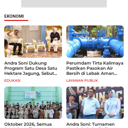
EKONOMI
Andra Soni Dukung
Perumdam Tirta Kalimaya
Program Satu Desa Satu
Pastikan Pasokan Air
Hektare Jagung, Sebut
Bersih di Lebak Aman
Banten Punya Peluang
Selama Kemarau
EDUKASI
LAYANAN PUBLIK
Jadi Sentra Produksi
Oktober 2026, Semua
Andra Soni: Turnamen