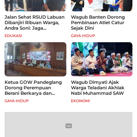
Jalan Sehat RSUD Labuan
Wagub Banten Dorong
Dibanjiri Ribuan Warga,
Pembinaan Atlet Catur
Andra Soni: Jaga
Sejak Dini
Kebugaran dan Hidup
EDUKASI
GAYA HIDUP
Sehat
Ketua GOW Pandeglang
Wagub Dimyati Ajak
Dorong Perempuan
Warga Teladani Akhlak
Berani Berkarya dan
Nabi Muhammad SAW
Mandiri
GAYA HIDUP
EKONOMI