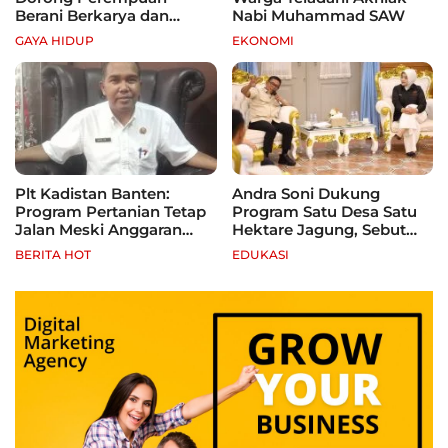
Berani Berkarya dan
Nabi Muhammad SAW
Mandiri
GAYA HIDUP
EKONOMI
Plt Kadistan Banten:
Andra Soni Dukung
Program Pertanian Tetap
Program Satu Desa Satu
Jalan Meski Anggaran
Hektare Jagung, Sebut
Terbatas, Fokus Jagung
Banten Punya Peluang
BERITA HOT
EDUKASI
hingga Tebu
Jadi Sentra Produksi