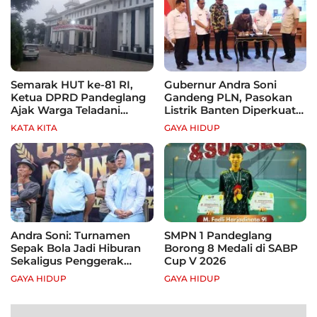
Semarak HUT ke-81 RI,
Gubernur Andra Soni
Ketua DPRD Pandeglang
Gandeng PLN, Pasokan
Ajak Warga Teladani
Listrik Banten Diperkuat
Semangat Para Pahlawan
demi Genjot Investasi
KATA KITA
GAYA HIDUP
Andra Soni: Turnamen
SMPN 1 Pandeglang
Sepak Bola Jadi Hiburan
Borong 8 Medali di SABP
Sekaligus Penggerak
Cup V 2026
Ekonomi Rakyat
GAYA HIDUP
GAYA HIDUP