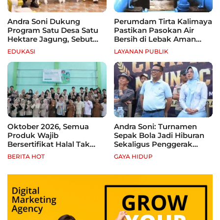
Andra Soni Dukung
Perumdam Tirta Kalimaya
Program Satu Desa Satu
Pastikan Pasokan Air
Hektare Jagung, Sebut
Bersih di Lebak Aman
Banten Punya Peluang
Selama Kemarau
EDUKASI
LAYANAN PUBLIK
Jadi Sentra Produksi
Oktober 2026, Semua
Andra Soni: Turnamen
Produk Wajib
Sepak Bola Jadi Hiburan
Bersertifikat Halal Tak
Sekaligus Penggerak
Kantongi Sertifikat Halal,
Ekonomi Rakyat
BERITA HOT
GAYA HIDUP
Pelaku Usaha Terancam
Sanksi hingga Pidana