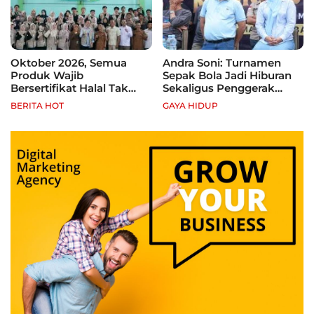
Oktober 2026, Semua
Andra Soni: Turnamen
Produk Wajib
Sepak Bola Jadi Hiburan
Bersertifikat Halal Tak
Sekaligus Penggerak
Kantongi Sertifikat Halal,
Ekonomi Rakyat
BERITA HOT
GAYA HIDUP
Pelaku Usaha Terancam
Sanksi hingga Pidana