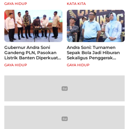
Festival Nasional
Semangat Para Pahlawan
GAYA HIDUP
KATA KITA
Gubernur Andra Soni
Andra Soni: Turnamen
Gandeng PLN, Pasokan
Sepak Bola Jadi Hiburan
Listrik Banten Diperkuat
Sekaligus Penggerak
demi Genjot Investasi
Ekonomi Rakyat
GAYA HIDUP
GAYA HIDUP