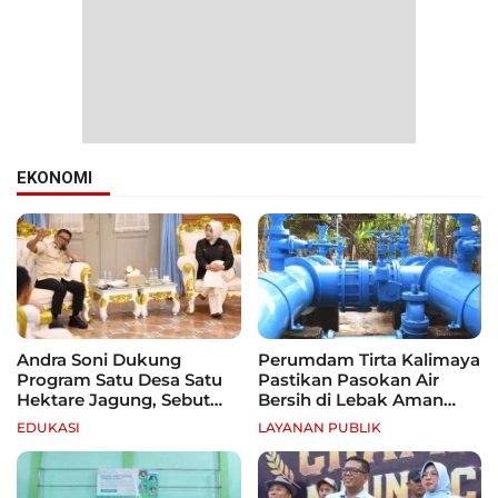
EKONOMI
Andra Soni Dukung
Perumdam Tirta Kalimaya
Program Satu Desa Satu
Pastikan Pasokan Air
Hektare Jagung, Sebut
Bersih di Lebak Aman
Banten Punya Peluang
Selama Kemarau
EDUKASI
LAYANAN PUBLIK
Jadi Sentra Produksi