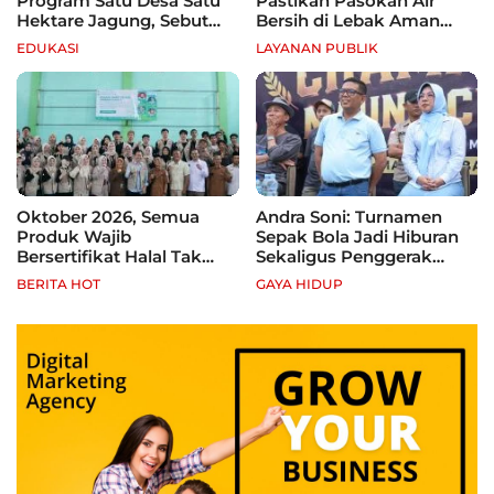
Program Satu Desa Satu
Pastikan Pasokan Air
Hektare Jagung, Sebut
Bersih di Lebak Aman
Banten Punya Peluang
Selama Kemarau
EDUKASI
LAYANAN PUBLIK
Jadi Sentra Produksi
Oktober 2026, Semua
Andra Soni: Turnamen
Produk Wajib
Sepak Bola Jadi Hiburan
Bersertifikat Halal Tak
Sekaligus Penggerak
Kantongi Sertifikat Halal,
Ekonomi Rakyat
BERITA HOT
GAYA HIDUP
Pelaku Usaha Terancam
Sanksi hingga Pidana