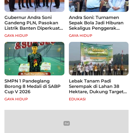
Gubernur Andra Soni
Andra Soni: Turnamen
Gandeng PLN, Pasokan
Sepak Bola Jadi Hiburan
Listrik Banten Diperkuat
Sekaligus Penggerak
demi Genjot Investasi
Ekonomi Rakyat
GAYA HIDUP
GAYA HIDUP
SMPN 1 Pandeglang
Lebak Tanam Padi
Borong 8 Medali di SABP
Serempak di Lahan 38
Cup V 2026
Hektare, Dukung Target
Swasembada Pangan
GAYA HIDUP
EDUKASI