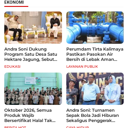
EKONOMI
Andra Soni Dukung
Perumdam Tirta Kalimaya
Program Satu Desa Satu
Pastikan Pasokan Air
Hektare Jagung, Sebut
Bersih di Lebak Aman
Banten Punya Peluang
Selama Kemarau
EDUKASI
LAYANAN PUBLIK
Jadi Sentra Produksi
Oktober 2026, Semua
Andra Soni: Turnamen
Produk Wajib
Sepak Bola Jadi Hiburan
Bersertifikat Halal Tak
Sekaligus Penggerak
Kantongi Sertifikat Halal,
Ekonomi Rakyat
BERITA HOT
GAYA HIDUP