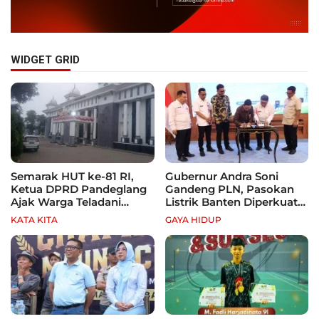
WIDGET GRID
Semarak HUT ke-81 RI,
Gubernur Andra Soni
Ketua DPRD Pandeglang
Gandeng PLN, Pasokan
Ajak Warga Teladani
Listrik Banten Diperkuat
Semangat Para Pahlawan
demi Genjot Investasi
KATA KITA
GAYA HIDUP