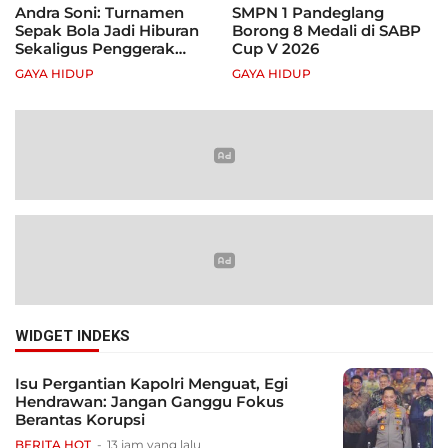
Andra Soni: Turnamen
SMPN 1 Pandeglang
Sepak Bola Jadi Hiburan
Borong 8 Medali di SABP
Sekaligus Penggerak
Cup V 2026
Ekonomi Rakyat
GAYA HIDUP
GAYA HIDUP
WIDGET INDEKS
Isu Pergantian Kapolri Menguat, Egi
Hendrawan: Jangan Ganggu Fokus
Berantas Korupsi
BERITA HOT
13 jam yang lalu