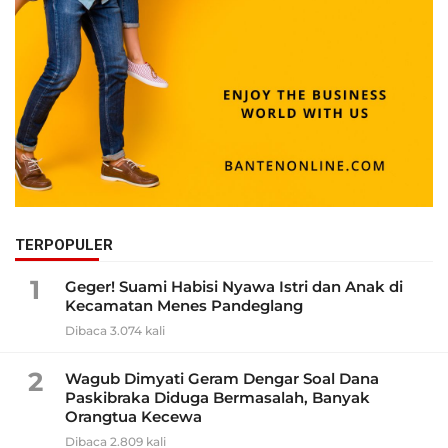
TERPOPULER
1
Geger! Suami Habisi Nyawa Istri dan Anak di
Kecamatan Menes Pandeglang
Dibaca 3.074 kali
2
Wagub Dimyati Geram Dengar Soal Dana
Paskibraka Diduga Bermasalah, Banyak
Orangtua Kecewa
Dibaca 2.809 kali