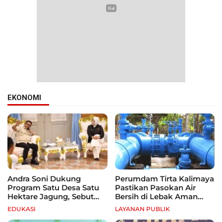
EKONOMI
Andra Soni Dukung
Perumdam Tirta Kalimaya
Program Satu Desa Satu
Pastikan Pasokan Air
Hektare Jagung, Sebut
Bersih di Lebak Aman
Banten Punya Peluang
Selama Kemarau
EDUKASI
LAYANAN PUBLIK
Jadi Sentra Produksi