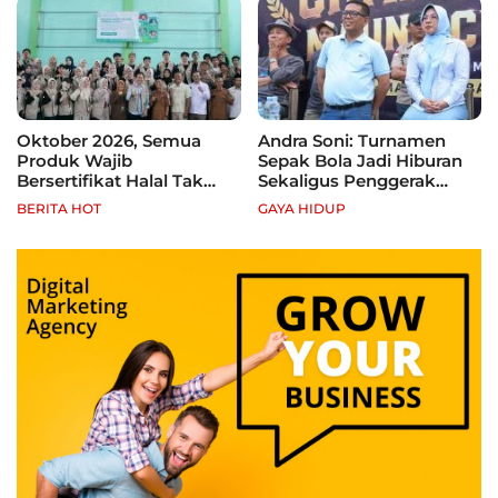
Oktober 2026, Semua
Andra Soni: Turnamen
Produk Wajib
Sepak Bola Jadi Hiburan
Bersertifikat Halal Tak
Sekaligus Penggerak
Kantongi Sertifikat Halal,
Ekonomi Rakyat
BERITA HOT
GAYA HIDUP
Pelaku Usaha Terancam
Sanksi hingga Pidana