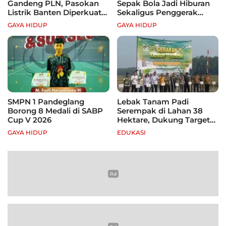
Gandeng PLN, Pasokan
Sepak Bola Jadi Hiburan
Listrik Banten Diperkuat
Sekaligus Penggerak
demi Genjot Investasi
Ekonomi Rakyat
GAYA HIDUP
GAYA HIDUP
SMPN 1 Pandeglang
Lebak Tanam Padi
Borong 8 Medali di SABP
Serempak di Lahan 38
Cup V 2026
Hektare, Dukung Target
Swasembada Pangan
GAYA HIDUP
EDUKASI