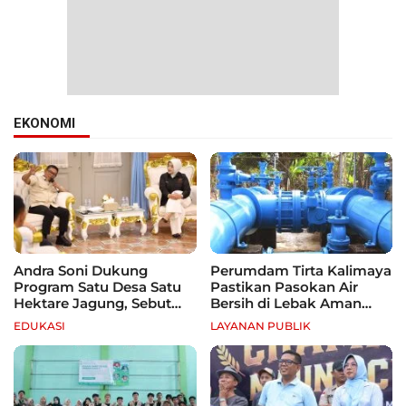
EKONOMI
Andra Soni Dukung
Perumdam Tirta Kalimaya
Program Satu Desa Satu
Pastikan Pasokan Air
Hektare Jagung, Sebut
Bersih di Lebak Aman
Banten Punya Peluang
Selama Kemarau
EDUKASI
LAYANAN PUBLIK
Jadi Sentra Produksi