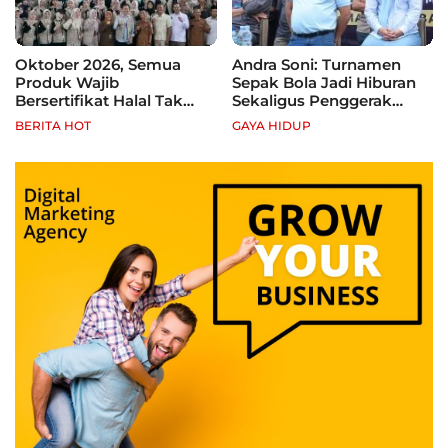
Oktober 2026, Semua
Andra Soni: Turnamen
Produk Wajib
Sepak Bola Jadi Hiburan
Bersertifikat Halal Tak
Sekaligus Penggerak
Kantongi Sertifikat Halal,
Ekonomi Rakyat
BERITA HOT
GAYA HIDUP
Pelaku Usaha Terancam
Sanksi hingga Pidana