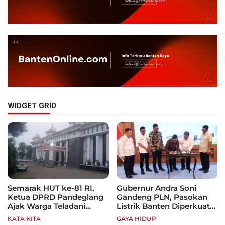
WIDGET GRID
Semarak HUT ke-81 RI,
Gubernur Andra Soni
Ketua DPRD Pandeglang
Gandeng PLN, Pasokan
Ajak Warga Teladani
Listrik Banten Diperkuat
Semangat Para Pahlawan
demi Genjot Investasi
KATA KITA
GAYA HIDUP