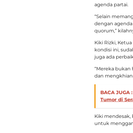
agenda partai.
“Selain memang 
dengan agenda 
quorum,” kilahn
Kiki Rizki, Ke
kondisi ini, su
juga ada perbai
“Mereka bukan h
dan mengkhianat
BACA JUGA :
Tumor di Se
Kiki mendesak, 
untuk menggant