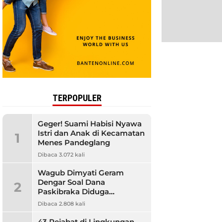
TERPOPULER
Geger! Suami Habisi Nyawa
Istri dan Anak di Kecamatan
1
Menes Pandeglang
Dibaca 3.072 kali
Wagub Dimyati Geram
Dengar Soal Dana
2
Paskibraka Diduga
Bermasalah, Banyak
Dibaca 2.808 kali
Orangtua Kecewa
43 Pejabat di Lingkungan