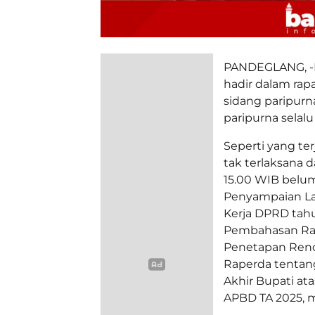
PANDEGLANG, -
hadir dalam rap
sidang paripurna
paripurna selal
Seperti yang ter
tak terlaksana 
15.00 WIB belum
Penyampaian L
Kerja DPRD tah
Pembahasan Ra
Penetapan Renc
Raperda tentan
Akhir Bupati a
APBD TA 2025, mo