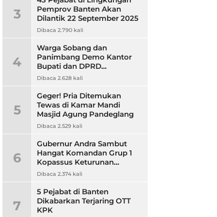
Pemprov Banten Akan
3
Dilantik 22 September 2025
Dibaca 2.790 kali
Warga Sobang dan
Panimbang Demo Kantor
4
Bupati dan DPRD
Pandeglang, Ini
Dibaca 2.628 kali
Tuntutannya?
Geger! Pria Ditemukan
Tewas di Kamar Mandi
5
Masjid Agung Pandeglang
Dibaca 2.529 kali
Gubernur Andra Sambut
Hangat Komandan Grup 1
6
Kopassus Keturunan
Pandeglang, Jalin Sinergitas
Dibaca 2.374 kali
5 Pejabat di Banten
Dikabarkan Terjaring OTT
7
KPK