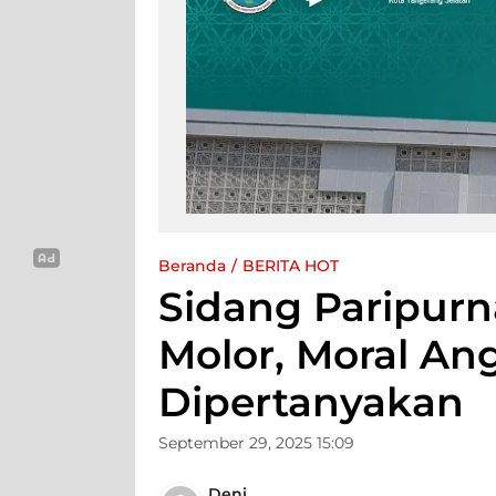
Beranda
BERITA HOT
Sidang Paripur
Molor, Moral A
Dipertanyakan
September 29, 2025 15:09
Deni