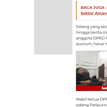
BACA JUGA :
Sektor Aman
Sidang yang sed
hingga berita in
anggota DPRD P
quorum, harus m
Wakil Ketua DP
sidang Paripur