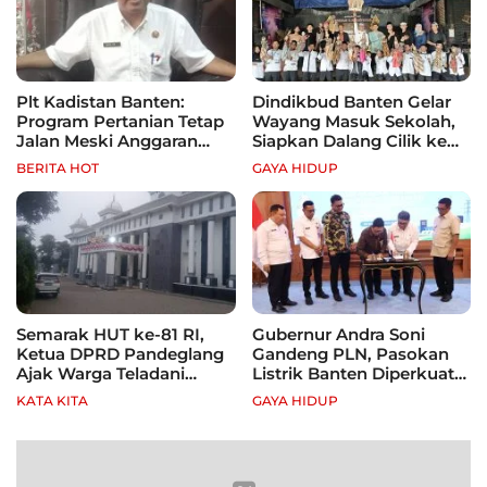
Plt Kadistan Banten:
Dindikbud Banten Gelar
Program Pertanian Tetap
Wayang Masuk Sekolah,
Jalan Meski Anggaran
Siapkan Dalang Cilik ke
Terbatas, Fokus Jagung
Festival Nasional
BERITA HOT
GAYA HIDUP
hingga Tebu
Semarak HUT ke-81 RI,
Gubernur Andra Soni
Ketua DPRD Pandeglang
Gandeng PLN, Pasokan
Ajak Warga Teladani
Listrik Banten Diperkuat
Semangat Para Pahlawan
demi Genjot Investasi
KATA KITA
GAYA HIDUP