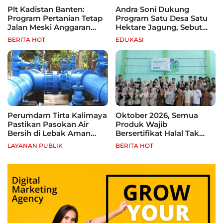
Plt Kadistan Banten:
Andra Soni Dukung
Program Pertanian Tetap
Program Satu Desa Satu
Jalan Meski Anggaran
Hektare Jagung, Sebut
Terbatas, Fokus Jagung
Banten Punya Peluang
BERITA HOT
EDUKASI
hingga Tebu
Jadi Sentra Produksi
Perumdam Tirta Kalimaya
Oktober 2026, Semua
Pastikan Pasokan Air
Produk Wajib
Bersih di Lebak Aman
Bersertifikat Halal Tak
Selama Kemarau
Kantongi Sertifikat Halal,
LAYANAN PUBLIK
BERITA HOT
Pelaku Usaha Terancam
Sanksi hingga Pidana