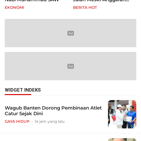
Terbatas, Fokus Jagung
EKONOMI
BERITA HOT
hingga Tebu
WIDGET INDEKS
Wagub Banten Dorong Pembinaan Atlet
Catur Sejak Dini
GAYA HIDUP
14 jam yang lalu