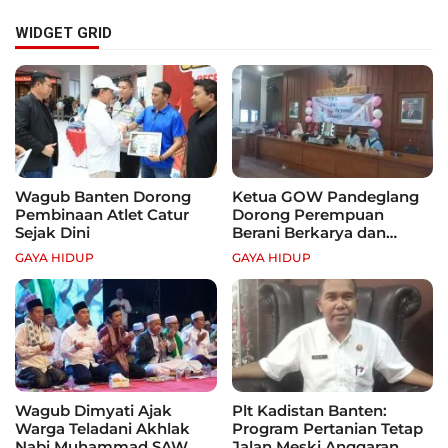
WIDGET GRID
Wagub Banten Dorong
Ketua GOW Pandeglang
Pembinaan Atlet Catur
Dorong Perempuan
Sejak Dini
Berani Berkarya dan
Mandiri
GAYA HIDUP
GAYA HIDUP
Wagub Dimyati Ajak
Plt Kadistan Banten:
Warga Teladani Akhlak
Program Pertanian Tetap
Nabi Muhammad SAW
Jalan Meski Anggaran