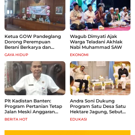
Ketua GOW Pandeglang
Wagub Dimyati Ajak
Dorong Perempuan
Warga Teladani Akhlak
Berani Berkarya dan
Nabi Muhammad SAW
Mandiri
GAYA HIDUP
EKONOMI
Plt Kadistan Banten:
Andra Soni Dukung
Program Pertanian Tetap
Program Satu Desa Satu
Jalan Meski Anggaran
Hektare Jagung, Sebut
Terbatas, Fokus Jagung
Banten Punya Peluang
BERITA HOT
EDUKASI
hingga Tebu
Jadi Sentra Produksi