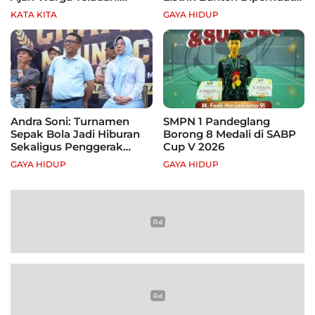
Semangat Para Pahlawan
demi Genjot Investasi
KATA KITA
GAYA HIDUP
Andra Soni: Turnamen
SMPN 1 Pandeglang
Sepak Bola Jadi Hiburan
Borong 8 Medali di SABP
Sekaligus Penggerak
Cup V 2026
Ekonomi Rakyat
GAYA HIDUP
GAYA HIDUP