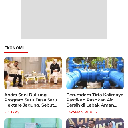
EKONOMI
Andra Soni Dukung
Perumdam Tirta Kalimaya
Program Satu Desa Satu
Pastikan Pasokan Air
Hektare Jagung, Sebut
Bersih di Lebak Aman
Banten Punya Peluang
Selama Kemarau
EDUKASI
LAYANAN PUBLIK
Jadi Sentra Produksi