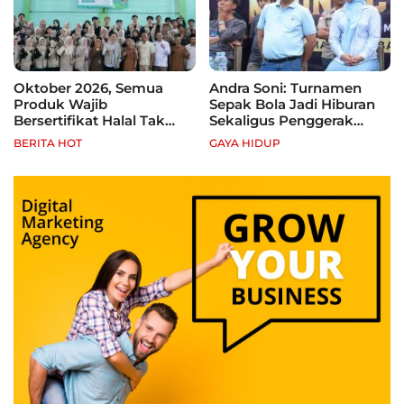
Oktober 2026, Semua
Andra Soni: Turnamen
Produk Wajib
Sepak Bola Jadi Hiburan
Bersertifikat Halal Tak
Sekaligus Penggerak
Kantongi Sertifikat Halal,
Ekonomi Rakyat
BERITA HOT
GAYA HIDUP
Pelaku Usaha Terancam
Sanksi hingga Pidana