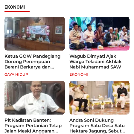
EKONOMI
Ketua GOW Pandeglang
Wagub Dimyati Ajak
Dorong Perempuan
Warga Teladani Akhlak
Berani Berkarya dan
Nabi Muhammad SAW
Mandiri
GAYA HIDUP
EKONOMI
Plt Kadistan Banten:
Andra Soni Dukung
Program Pertanian Tetap
Program Satu Desa Satu
Jalan Meski Anggaran
Hektare Jagung, Sebut