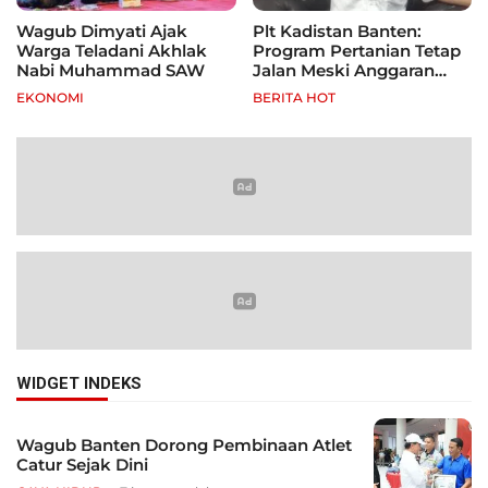
Wagub Dimyati Ajak
Plt Kadistan Banten:
Warga Teladani Akhlak
Program Pertanian Tetap
Nabi Muhammad SAW
Jalan Meski Anggaran
Terbatas, Fokus Jagung
EKONOMI
BERITA HOT
hingga Tebu
WIDGET INDEKS
Wagub Banten Dorong Pembinaan Atlet
Catur Sejak Dini