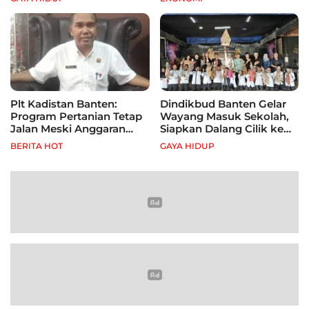
Plt Kadistan Banten:
Dindikbud Banten Gelar
Program Pertanian Tetap
Wayang Masuk Sekolah,
Jalan Meski Anggaran
Siapkan Dalang Cilik ke
Terbatas, Fokus Jagung
Festival Nasional
BERITA HOT
GAYA HIDUP
hingga Tebu