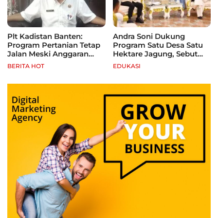
Plt Kadistan Banten:
Andra Soni Dukung
Program Pertanian Tetap
Program Satu Desa Satu
Jalan Meski Anggaran
Hektare Jagung, Sebut
Terbatas, Fokus Jagung
Banten Punya Peluang
BERITA HOT
EDUKASI
hingga Tebu
Jadi Sentra Produksi