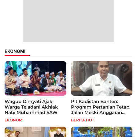
EKONOMI
Wagub Dimyati Ajak
Plt Kadistan Banten:
Warga Teladani Akhlak
Program Pertanian Tetap
Nabi Muhammad SAW
Jalan Meski Anggaran
Terbatas, Fokus Jagung
EKONOMI
BERITA HOT
hingga Tebu