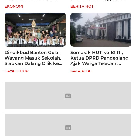
Terbatas, Fokus Jagung
EKONOMI
BERITA HOT
hingga Tebu
Dindikbud Banten Gelar
Semarak HUT ke-81 RI,
Wayang Masuk Sekolah,
Ketua DPRD Pandeglang
Siapkan Dalang Cilik ke
Ajak Warga Teladani
Festival Nasional
Semangat Para Pahlawan
GAYA HIDUP
KATA KITA