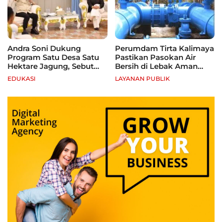
Andra Soni Dukung
Perumdam Tirta Kalimaya
Program Satu Desa Satu
Pastikan Pasokan Air
Hektare Jagung, Sebut
Bersih di Lebak Aman
Banten Punya Peluang
Selama Kemarau
EDUKASI
LAYANAN PUBLIK
Jadi Sentra Produksi