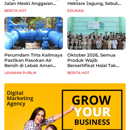
Jalan Meski Anggaran
Hektare Jagung, Sebut
Terbatas, Fokus Jagung
Banten Punya Peluang
BERITA HOT
EDUKASI
hingga Tebu
Jadi Sentra Produksi
Perumdam Tirta Kalimaya
Oktober 2026, Semua
Pastikan Pasokan Air
Produk Wajib
Bersih di Lebak Aman
Bersertifikat Halal Tak
Selama Kemarau
Kantongi Sertifikat Halal,
LAYANAN PUBLIK
BERITA HOT
Pelaku Usaha Terancam
Sanksi hingga Pidana