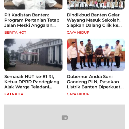
Plt Kadistan Banten:
Dindikbud Banten Gelar
Program Pertanian Tetap
Wayang Masuk Sekolah,
Jalan Meski Anggaran
Siapkan Dalang Cilik ke
Terbatas, Fokus Jagung
Festival Nasional
BERITA HOT
GAYA HIDUP
hingga Tebu
Semarak HUT ke-81 RI,
Gubernur Andra Soni
Ketua DPRD Pandeglang
Gandeng PLN, Pasokan
Ajak Warga Teladani
Listrik Banten Diperkuat
Semangat Para Pahlawan
demi Genjot Investasi
KATA KITA
GAYA HIDUP