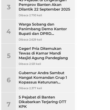
Pemprov Banten Akan
3
Dilantik 22 September 2025
Dibaca 2.793 kali
Warga Sobang dan
Panimbang Demo Kantor
4
Bupati dan DPRD
Pandeglang, Ini
Dibaca 2.629 kali
Tuntutannya?
Geger! Pria Ditemukan
Tewas di Kamar Mandi
5
Masjid Agung Pandeglang
Dibaca 2.531 kali
Gubernur Andra Sambut
Hangat Komandan Grup 1
6
Kopassus Keturunan
Pandeglang, Jalin Sinergitas
Dibaca 2.377 kali
5 Pejabat di Banten
Dikabarkan Terjaring OTT
7
KPK