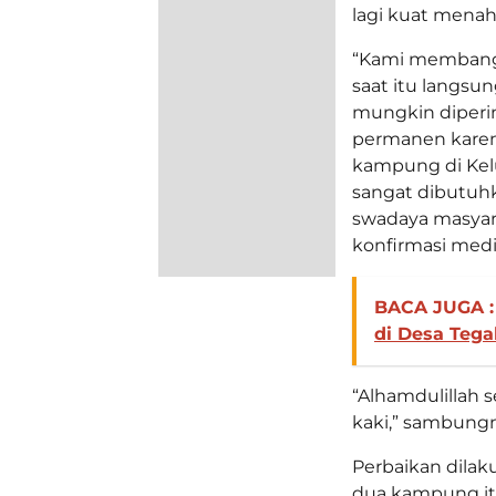
lagi kuat mena
“Kami membangu
saat itu langsu
mungkin diperin
permanen karen
kampung di Kel
sangat dibutuh
swadaya masyara
konfirmasi media
BACA JUGA :
di Desa Teg
“Alhamdulillah s
kaki,” sambungn
Perbaikan dilak
dua kampung it