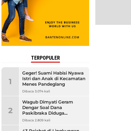
TERPOPULER
Geger! Suami Habisi Nyawa
Istri dan Anak di Kecamatan
1
Menes Pandeglang
Dibaca 3.074 kali
Wagub Dimyati Geram
Dengar Soal Dana
2
Paskibraka Diduga
Bermasalah, Banyak
Dibaca 2.809 kali
Orangtua Kecewa
43 Pejabat di Lingkungan