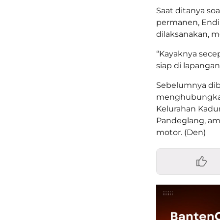
Saat ditanya s
permanen, Endi
dilaksanakan, 
“Kayaknya secep
siap di lapanga
Sebelumnya dib
menghubungkan 
Kelurahan Kadu
Pandeglang, amb
motor. (Den)