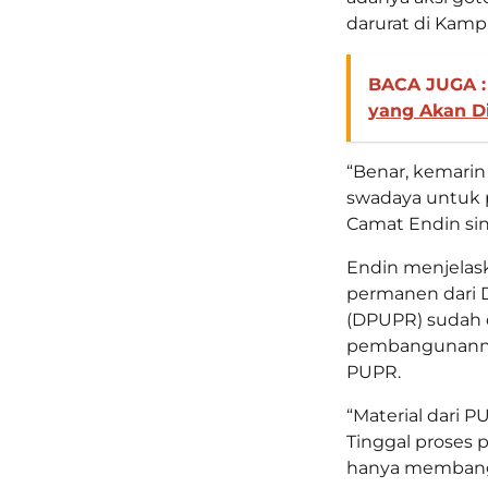
darurat di Kamp
BACA JUGA :
yang Akan D
“Benar, kemari
swadaya untuk 
Camat Endin sin
Endin menjelas
permanen dari 
(DPUPR) sudah d
pembangunannya
PUPR.
“Material dari 
Tinggal proses
hanya membangu