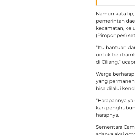
Namun kata Iip,
pemerintah dae
kecamatan, kel
(Pimponpes) se
“Itu bantuan da
untuk beli bamb
di Ciliang,” ucap
Warga berharap
yang permanen 
bisa dilalui ke
“Harapannya ya 
kan penghubung
harapnya.
Sementara Cama
adanya aksi go