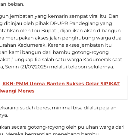
han beban.
n jembatan yang kemarin sempat viral itu. Dan
ng ditinjau oleh pihak DPUPR Pandeglang yang
tahkan oleh Ibu Bupati, dijanjikan akan dibangun
a merupakan akses jalan penghubung warga dua
urahan Kadumerak. Karena akses jembatan itu
kan kami bangun dari bambu gotong-royong
kat,” ungkap Iip salah satu warga Kadumerak saat
, Senin (21/07/2025) melalui telepon selulernya.
KKN-PMM Unma Banten Sukses Gelar SIPIKAT
alwangi Menes
ekarang sudah beres, minimal bisa dilalui pejalan
ya.
ukan secara gotong-royong oleh puluhan warga dari
u, Mereka bergantian menebang bambu,