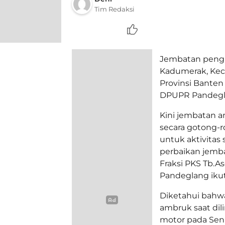
Tim Redaksi
Jembatan peng
Kadumerak, Kec
Provinsi Banten
DPUPR Pandegla
Kini jembatan 
secara gotong-ro
untuk aktivitas 
perbaikan jemba
Fraksi PKS Tb.A
Pandeglang iku
Diketahui bahwa
ambruk saat dil
motor pada Seni