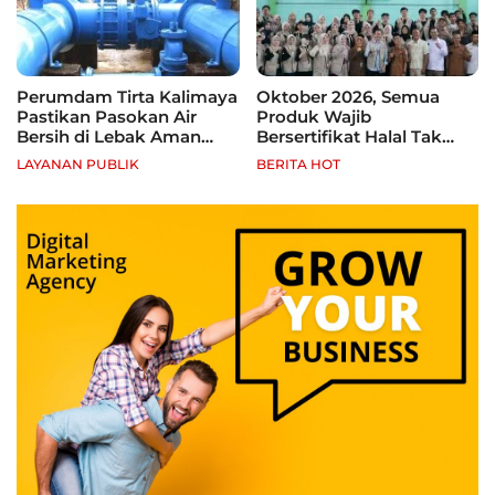
Perumdam Tirta Kalimaya
Oktober 2026, Semua
Pastikan Pasokan Air
Produk Wajib
Bersih di Lebak Aman
Bersertifikat Halal Tak
Selama Kemarau
Kantongi Sertifikat Halal,
LAYANAN PUBLIK
BERITA HOT
Pelaku Usaha Terancam
Sanksi hingga Pidana