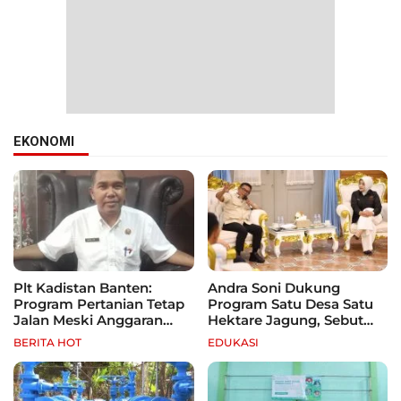
EKONOMI
Plt Kadistan Banten:
Andra Soni Dukung
Program Pertanian Tetap
Program Satu Desa Satu
Jalan Meski Anggaran
Hektare Jagung, Sebut
Terbatas, Fokus Jagung
Banten Punya Peluang
BERITA HOT
EDUKASI
hingga Tebu
Jadi Sentra Produksi