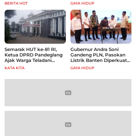
Terbatas, Fokus Jagung
Festival Nasional
BERITA HOT
GAYA HIDUP
hingga Tebu
Semarak HUT ke-81 RI,
Gubernur Andra Soni
Ketua DPRD Pandeglang
Gandeng PLN, Pasokan
Ajak Warga Teladani
Listrik Banten Diperkuat
Semangat Para Pahlawan
demi Genjot Investasi
KATA KITA
GAYA HIDUP