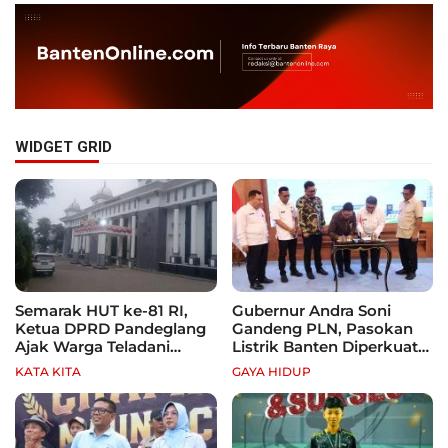
WIDGET GRID
Semarak HUT ke-81 RI,
Gubernur Andra Soni
Ketua DPRD Pandeglang
Gandeng PLN, Pasokan
Ajak Warga Teladani
Listrik Banten Diperkuat
Semangat Para Pahlawan
demi Genjot Investasi
KATA KITA
GAYA HIDUP