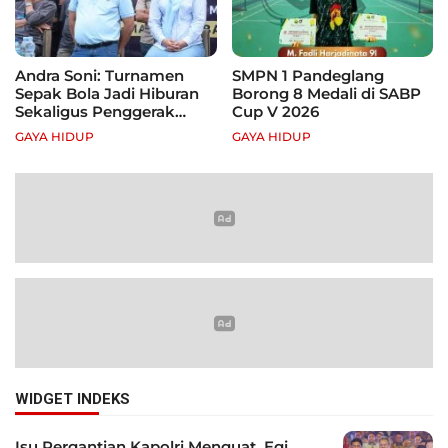
Andra Soni: Turnamen
SMPN 1 Pandeglang
Sepak Bola Jadi Hiburan
Borong 8 Medali di SABP
Sekaligus Penggerak
Cup V 2026
Ekonomi Rakyat
GAYA HIDUP
GAYA HIDUP
WIDGET INDEKS
Isu Pergantian Kapolri Menguat, Egi