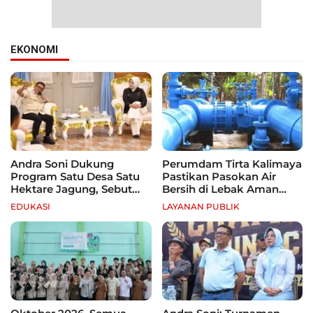
EKONOMI
Andra Soni Dukung
Perumdam Tirta Kalimaya
Program Satu Desa Satu
Pastikan Pasokan Air
Hektare Jagung, Sebut
Bersih di Lebak Aman
Banten Punya Peluang
Selama Kemarau
EDUKASI
LAYANAN PUBLIK
Jadi Sentra Produksi