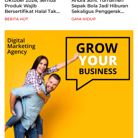
Oktober 2026, Semua
Andra Soni: Turnamen
Produk Wajib
Sepak Bola Jadi Hiburan
Bersertifikat Halal Tak
Sekaligus Penggerak
Kantongi Sertifikat Halal,
Ekonomi Rakyat
BERITA HOT
GAYA HIDUP
Pelaku Usaha Terancam
Sanksi hingga Pidana