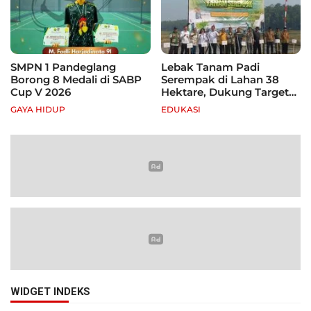
SMPN 1 Pandeglang
Lebak Tanam Padi
Borong 8 Medali di SABP
Serempak di Lahan 38
Cup V 2026
Hektare, Dukung Target
Swasembada Pangan
GAYA HIDUP
EDUKASI
WIDGET INDEKS