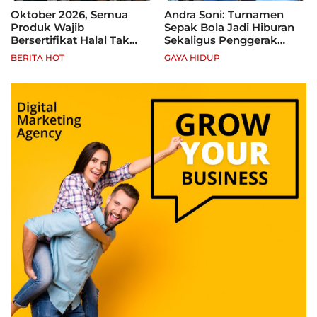
Oktober 2026, Semua
Andra Soni: Turnamen
Produk Wajib
Sepak Bola Jadi Hiburan
Bersertifikat Halal Tak
Sekaligus Penggerak
Kantongi Sertifikat Halal,
Ekonomi Rakyat
BERITA HOT
GAYA HIDUP
Pelaku Usaha Terancam
Sanksi hingga Pidana