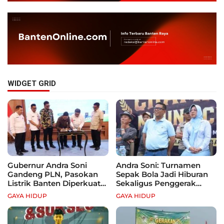
WIDGET GRID
Gubernur Andra Soni
Andra Soni: Turnamen
Gandeng PLN, Pasokan
Sepak Bola Jadi Hiburan
Listrik Banten Diperkuat
Sekaligus Penggerak
demi Genjot Investasi
Ekonomi Rakyat
GAYA HIDUP
GAYA HIDUP