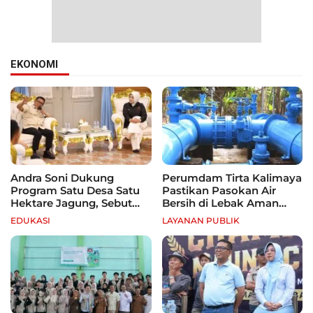
EKONOMI
Andra Soni Dukung
Perumdam Tirta Kalimaya
Program Satu Desa Satu
Pastikan Pasokan Air
Hektare Jagung, Sebut
Bersih di Lebak Aman
Banten Punya Peluang
Selama Kemarau
EDUKASI
LAYANAN PUBLIK
Jadi Sentra Produksi