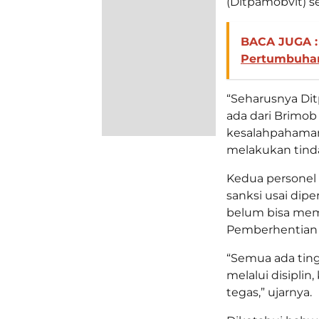
(Ditpamobvit) s
BACA JUGA :
Pertumbuhan
“Seharusnya Dit
ada dari Brimob
kesalahpahaman
melakukan tinda
Kedua personel 
sanksi usai dip
belum bisa mem
Pemberhentian T
“Semua ada tingk
melalui disiplin
tegas,” ujarnya.