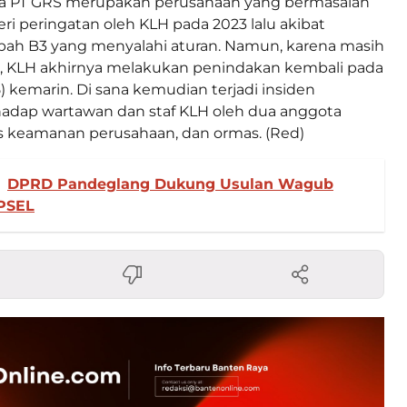
a PT GRS merupakan perusahaan yang bermasalah
ri peringatan oleh KLH pada 2023 lalu akibat
bah B3 yang menyalahi aturan. Namun, karena masih
i, KLH akhirnya melakukan penindakan kembali pada
) kemarin. Di sana kemudian terjadi insiden
adap wartawan dan staf KLH oleh dua anggota
s keamanan perusahaan, dan ormas. (Red)
DPRD Pandeglang Dukung Usulan Wagub
 PSEL