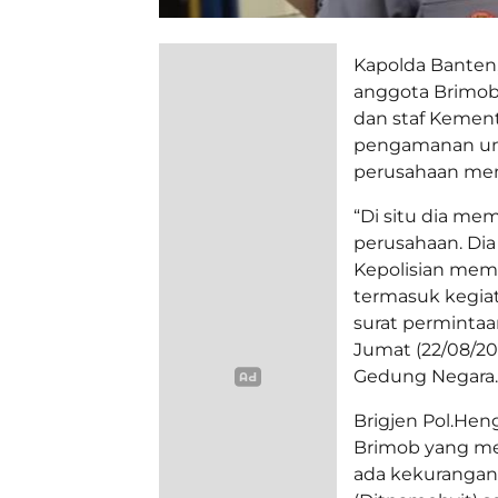
Kapolda Banten,
anggota Brimob
dan staf Kemen
pengamanan unt
perusahaan mem
“Di situ dia m
perusahaan. Dia
Kepolisian memb
termasuk kegia
surat permintaa
Jumat (22/08/20
Gedung Negara.
Brigjen Pol.Hen
Brimob yang m
ada kekurangan 