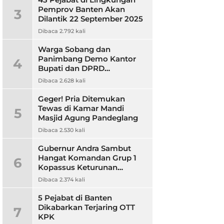
Pemprov Banten Akan
3
Dilantik 22 September 2025
Dibaca 2.792 kali
Warga Sobang dan
Panimbang Demo Kantor
4
Bupati dan DPRD
Pandeglang, Ini
Dibaca 2.628 kali
Tuntutannya?
Geger! Pria Ditemukan
Tewas di Kamar Mandi
5
Masjid Agung Pandeglang
Dibaca 2.530 kali
Gubernur Andra Sambut
Hangat Komandan Grup 1
6
Kopassus Keturunan
Pandeglang, Jalin Sinergitas
Dibaca 2.374 kali
5 Pejabat di Banten
Dikabarkan Terjaring OTT
7
KPK