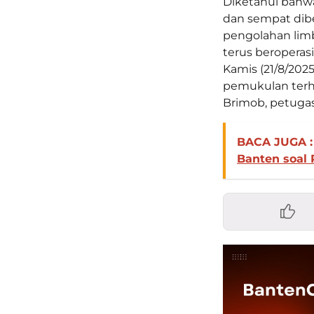
Diketahui bahw
dan sempat dibe
pengolahan lim
terus beroperas
Kamis (21/8/2025
pemukulan terh
Brimob, petuga
BACA JUGA :
Banten soal