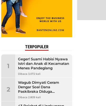
TERPOPULER
Geger! Suami Habisi Nyawa
Istri dan Anak di Kecamatan
1
Menes Pandeglang
Dibaca 3.072 kali
Wagub Dimyati Geram
Dengar Soal Dana
2
Paskibraka Diduga
Bermasalah, Banyak
Dibaca 2.809 kali
Orangtua Kecewa
43 Pejabat di Lingkungan