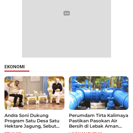
EKONOMI
Andra Soni Dukung
Perumdam Tirta Kalimaya
Program Satu Desa Satu
Pastikan Pasokan Air
Hektare Jagung, Sebut
Bersih di Lebak Aman
Banten Punya Peluang
Selama Kemarau