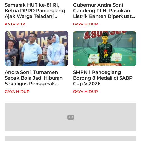
Semarak HUT ke-81 RI,
Gubernur Andra Soni
Ketua DPRD Pandeglang
Gandeng PLN, Pasokan
Ajak Warga Teladani
Listrik Banten Diperkuat
Semangat Para Pahlawan
demi Genjot Investasi
KATA KITA
GAYA HIDUP
Andra Soni: Turnamen
SMPN 1 Pandeglang
Sepak Bola Jadi Hiburan
Borong 8 Medali di SABP
Sekaligus Penggerak
Cup V 2026
Ekonomi Rakyat
GAYA HIDUP
GAYA HIDUP