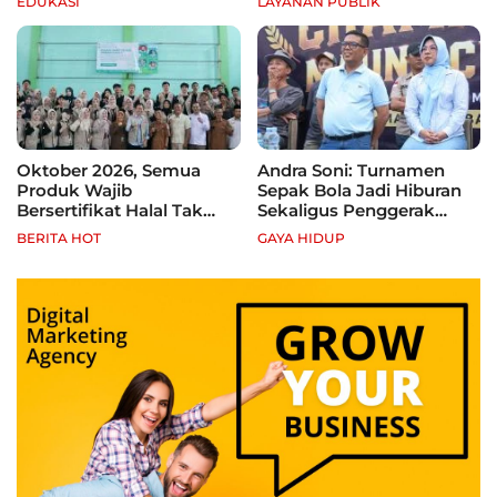
EDUKASI
LAYANAN PUBLIK
Jadi Sentra Produksi
Oktober 2026, Semua
Andra Soni: Turnamen
Produk Wajib
Sepak Bola Jadi Hiburan
Bersertifikat Halal Tak
Sekaligus Penggerak
Kantongi Sertifikat Halal,
Ekonomi Rakyat
BERITA HOT
GAYA HIDUP
Pelaku Usaha Terancam
Sanksi hingga Pidana