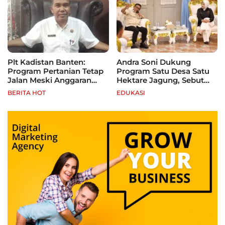
Plt Kadistan Banten:
Andra Soni Dukung
Program Pertanian Tetap
Program Satu Desa Satu
Jalan Meski Anggaran
Hektare Jagung, Sebut
Terbatas, Fokus Jagung
Banten Punya Peluang
BERITA HOT
EDUKASI
hingga Tebu
Jadi Sentra Produksi