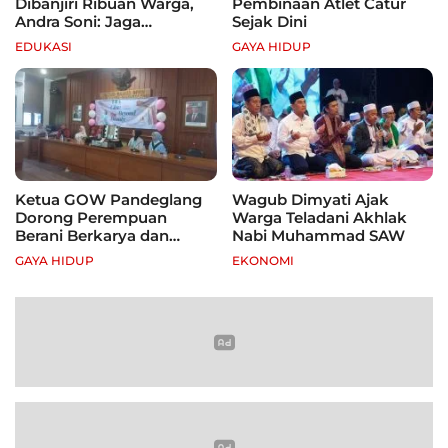
Dibanjiri Ribuan Warga,
Pembinaan Atlet Catur
Andra Soni: Jaga
Sejak Dini
Kebugaran dan Hidup
EDUKASI
GAYA HIDUP
Sehat
Ketua GOW Pandeglang
Wagub Dimyati Ajak
Dorong Perempuan
Warga Teladani Akhlak
Berani Berkarya dan
Nabi Muhammad SAW
Mandiri
GAYA HIDUP
EKONOMI