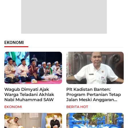
EKONOMI
Wagub Dimyati Ajak
Plt Kadistan Banten:
Warga Teladani Akhlak
Program Pertanian Tetap
Nabi Muhammad SAW
Jalan Meski Anggaran
Terbatas, Fokus Jagung
EKONOMI
BERITA HOT
hingga Tebu