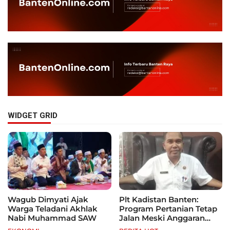
WIDGET GRID
Wagub Dimyati Ajak
Plt Kadistan Banten:
Warga Teladani Akhlak
Program Pertanian Tetap
Nabi Muhammad SAW
Jalan Meski Anggaran
Terbatas, Fokus Jagung