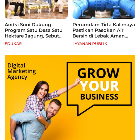
Andra Soni Dukung
Perumdam Tirta Kalimaya
Program Satu Desa Satu
Pastikan Pasokan Air
Hektare Jagung, Sebut
Bersih di Lebak Aman
Banten Punya Peluang
Selama Kemarau
EDUKASI
LAYANAN PUBLIK
Jadi Sentra Produksi