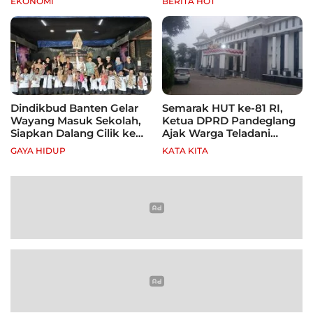
EKONOMI
BERITA HOT
hingga Tebu
Dindikbud Banten Gelar
Semarak HUT ke-81 RI,
Wayang Masuk Sekolah,
Ketua DPRD Pandeglang
Siapkan Dalang Cilik ke
Ajak Warga Teladani
Festival Nasional
Semangat Para Pahlawan
GAYA HIDUP
KATA KITA