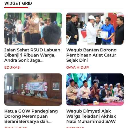
WIDGET GRID
Jalan Sehat RSUD Labuan
Wagub Banten Dorong
Dibanjiri Ribuan Warga,
Pembinaan Atlet Catur
Andra Soni: Jaga
Sejak Dini
Kebugaran dan Hidup
EDUKASI
GAYA HIDUP
Sehat
Ketua GOW Pandeglang
Wagub Dimyati Ajak
Dorong Perempuan
Warga Teladani Akhlak
Berani Berkarya dan
Nabi Muhammad SAW
Mandiri