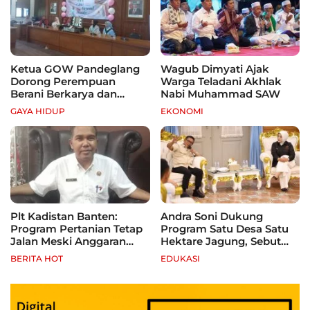
Ketua GOW Pandeglang
Wagub Dimyati Ajak
Dorong Perempuan
Warga Teladani Akhlak
Berani Berkarya dan
Nabi Muhammad SAW
Mandiri
GAYA HIDUP
EKONOMI
Plt Kadistan Banten:
Andra Soni Dukung
Program Pertanian Tetap
Program Satu Desa Satu
Jalan Meski Anggaran
Hektare Jagung, Sebut
Terbatas, Fokus Jagung
Banten Punya Peluang
BERITA HOT
EDUKASI
hingga Tebu
Jadi Sentra Produksi