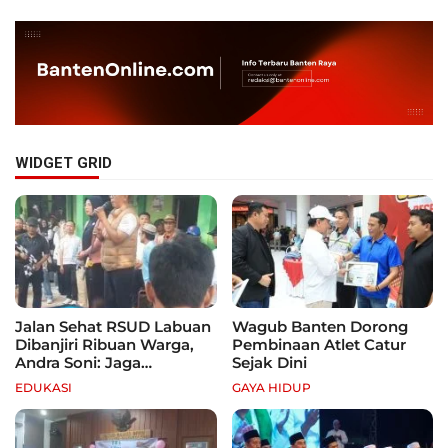
WIDGET GRID
Jalan Sehat RSUD Labuan
Wagub Banten Dorong
Dibanjiri Ribuan Warga,
Pembinaan Atlet Catur
Andra Soni: Jaga
Sejak Dini
Kebugaran dan Hidup
EDUKASI
GAYA HIDUP
Sehat