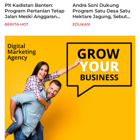
Plt Kadistan Banten:
Andra Soni Dukung
Program Pertanian Tetap
Program Satu Desa Satu
Jalan Meski Anggaran
Hektare Jagung, Sebut
Terbatas, Fokus Jagung
Banten Punya Peluang
BERITA HOT
EDUKASI
hingga Tebu
Jadi Sentra Produksi