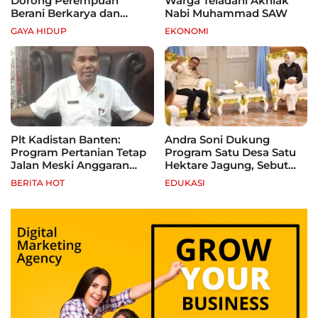
Dorong Perempuan
Warga Teladani Akhlak
Berani Berkarya dan
Nabi Muhammad SAW
Mandiri
GAYA HIDUP
EKONOMI
Plt Kadistan Banten:
Andra Soni Dukung
Program Pertanian Tetap
Program Satu Desa Satu
Jalan Meski Anggaran
Hektare Jagung, Sebut
Terbatas, Fokus Jagung
Banten Punya Peluang
BERITA HOT
EDUKASI
hingga Tebu
Jadi Sentra Produksi