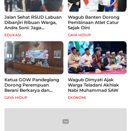
Jalan Sehat RSUD Labuan
Wagub Banten Dorong
Dibanjiri Ribuan Warga,
Pembinaan Atlet Catur
Andra Soni: Jaga
Sejak Dini
Kebugaran dan Hidup
EDUKASI
GAYA HIDUP
Sehat
Ketua GOW Pandeglang
Wagub Dimyati Ajak
Dorong Perempuan
Warga Teladani Akhlak
Berani Berkarya dan
Nabi Muhammad SAW
Mandiri
GAYA HIDUP
EKONOMI