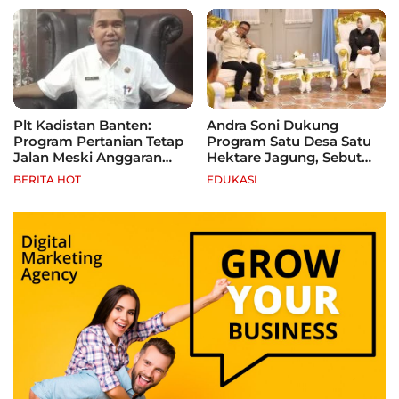
Plt Kadistan Banten:
Andra Soni Dukung
Program Pertanian Tetap
Program Satu Desa Satu
Jalan Meski Anggaran
Hektare Jagung, Sebut
Terbatas, Fokus Jagung
Banten Punya Peluang
BERITA HOT
EDUKASI
hingga Tebu
Jadi Sentra Produksi