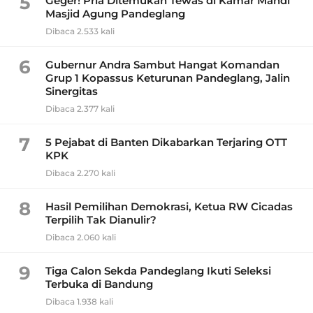
5
Geger! Pria Ditemukan Tewas di Kamar Mandi
Masjid Agung Pandeglang
Dibaca 2.533 kali
6
Gubernur Andra Sambut Hangat Komandan
Grup 1 Kopassus Keturunan Pandeglang, Jalin
Sinergitas
Dibaca 2.377 kali
7
5 Pejabat di Banten Dikabarkan Terjaring OTT
KPK
Dibaca 2.270 kali
8
Hasil Pemilihan Demokrasi, Ketua RW Cicadas
Terpilih Tak Dianulir?
Dibaca 2.060 kali
9
Tiga Calon Sekda Pandeglang Ikuti Seleksi
Terbuka di Bandung
Dibaca 1.938 kali