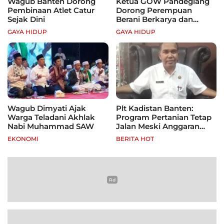
Wagub Banten Dorong
Ketua GOW Pandeglang
Pembinaan Atlet Catur
Dorong Perempuan
Sejak Dini
Berani Berkarya dan
Mandiri
GAYA HIDUP
GAYA HIDUP
Wagub Dimyati Ajak
Plt Kadistan Banten:
Warga Teladani Akhlak
Program Pertanian Tetap
Nabi Muhammad SAW
Jalan Meski Anggaran
Terbatas, Fokus Jagung
EKONOMI
BERITA HOT
hingga Tebu