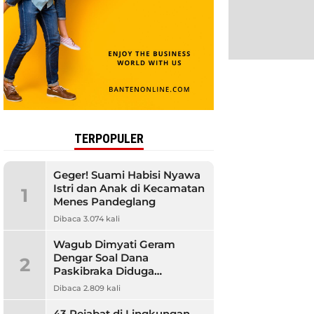
TERPOPULER
Geger! Suami Habisi Nyawa
Istri dan Anak di Kecamatan
1
Menes Pandeglang
Dibaca 3.074 kali
Wagub Dimyati Geram
Dengar Soal Dana
2
Paskibraka Diduga
Bermasalah, Banyak
Dibaca 2.809 kali
Orangtua Kecewa
43 Pejabat di Lingkungan