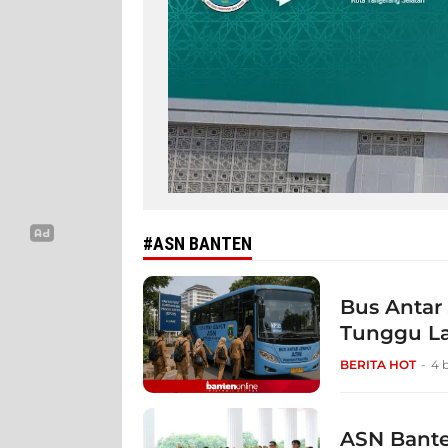
#ASN BANTEN
Bus Antar
Tunggu L
BERITA HOT
4 
ASN Bante