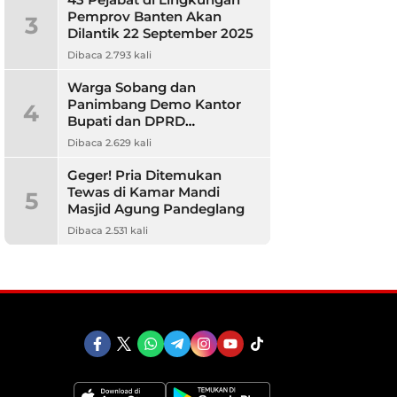
Pemprov Banten Akan
3
Dilantik 22 September 2025
Dibaca 2.793 kali
Warga Sobang dan
Panimbang Demo Kantor
4
Bupati dan DPRD
Pandeglang, Ini
Dibaca 2.629 kali
Tuntutannya?
Geger! Pria Ditemukan
Tewas di Kamar Mandi
5
Masjid Agung Pandeglang
Dibaca 2.531 kali