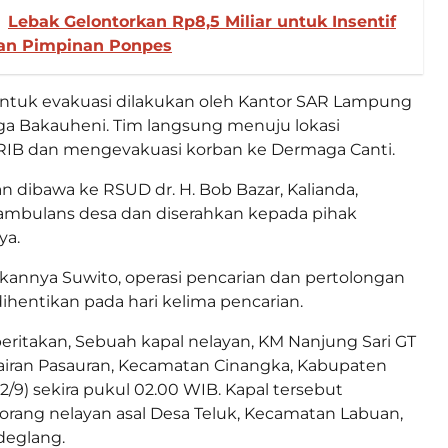
Lebak Gelontorkan Rp8,5 Miliar untuk Insentif
dan Pimpinan Ponpes
untuk evakuasi dilakukan oleh Kantor SAR Lampung
aga Bakauheni. Tim langsung menuju lokasi
B dan mengevakuasi korban ke Dermaga Canti.
an dibawa ke RSUD dr. H. Bob Bazar, Kalianda,
bulans desa dan diserahkan kepada pihak
ya.
annya Suwito, operasi pencarian dan pertolongan
dihentikan pada hari kelima pencarian.
ritakan, Sebuah kapal nelayan, KM Nanjung Sari GT
Perairan Pasauran, Kecamatan Cinangka, Kabupaten
2/9) sekira pukul 02.00 WIB. Kapal tersebut
rang nelayan asal Desa Teluk, Kecamatan Labuan,
eglang.