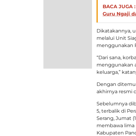
BACA JUGA :
Guru Ngaji 
Dikatakannya, 
melalui Unit Si
menggunakan RI
“Dari sana, korb
menggunakan am
keluarga,” katan
Dengan ditemuk
akhirnya resmi 
Sebelumnya dibe
5, terbalik di 
Serang, Jumat (1
membawa lima o
Kabupaten Pand