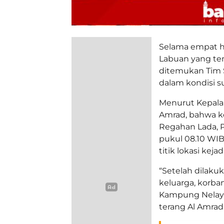
Selama empat ha
Labuan yang ten
ditemukan Tim 
dalam kondisi s
Menurut Kepala 
Amrad, bahwa ko
Regahan Lada, P
pukul 08.10 WIB.
titik lokasi kejad
“Setelah dilakuk
keluarga, korban
Kampung Nelaya
terang Al Amrad