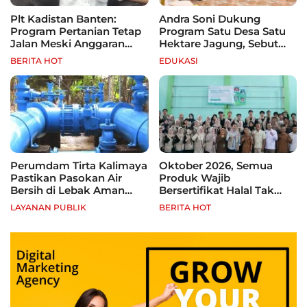
Plt Kadistan Banten:
Andra Soni Dukung
Program Pertanian Tetap
Program Satu Desa Satu
Jalan Meski Anggaran
Hektare Jagung, Sebut
Terbatas, Fokus Jagung
Banten Punya Peluang
BERITA HOT
EDUKASI
hingga Tebu
Jadi Sentra Produksi
Perumdam Tirta Kalimaya
Oktober 2026, Semua
Pastikan Pasokan Air
Produk Wajib
Bersih di Lebak Aman
Bersertifikat Halal Tak
Selama Kemarau
Kantongi Sertifikat Halal,
LAYANAN PUBLIK
BERITA HOT
Pelaku Usaha Terancam
Sanksi hingga Pidana