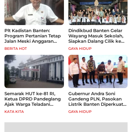
Plt Kadistan Banten:
Dindikbud Banten Gelar
Program Pertanian Tetap
Wayang Masuk Sekolah,
Jalan Meski Anggaran
Siapkan Dalang Cilik ke
Terbatas, Fokus Jagung
Festival Nasional
BERITA HOT
GAYA HIDUP
hingga Tebu
Semarak HUT ke-81 RI,
Gubernur Andra Soni
Ketua DPRD Pandeglang
Gandeng PLN, Pasokan
Ajak Warga Teladani
Listrik Banten Diperkuat
Semangat Para Pahlawan
demi Genjot Investasi
KATA KITA
GAYA HIDUP