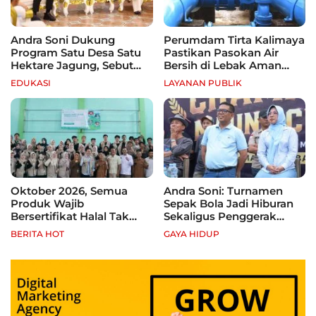
Andra Soni Dukung
Perumdam Tirta Kalimaya
Program Satu Desa Satu
Pastikan Pasokan Air
Hektare Jagung, Sebut
Bersih di Lebak Aman
Banten Punya Peluang
Selama Kemarau
EDUKASI
LAYANAN PUBLIK
Jadi Sentra Produksi
Oktober 2026, Semua
Andra Soni: Turnamen
Produk Wajib
Sepak Bola Jadi Hiburan
Bersertifikat Halal Tak
Sekaligus Penggerak
Kantongi Sertifikat Halal,
Ekonomi Rakyat
BERITA HOT
GAYA HIDUP
Pelaku Usaha Terancam
Sanksi hingga Pidana