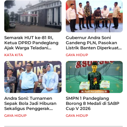
Semarak HUT ke-81 RI,
Gubernur Andra Soni
Ketua DPRD Pandeglang
Gandeng PLN, Pasokan
Ajak Warga Teladani
Listrik Banten Diperkuat
Semangat Para Pahlawan
demi Genjot Investasi
KATA KITA
GAYA HIDUP
Andra Soni: Turnamen
SMPN 1 Pandeglang
Sepak Bola Jadi Hiburan
Borong 8 Medali di SABP
Sekaligus Penggerak
Cup V 2026
Ekonomi Rakyat
GAYA HIDUP
GAYA HIDUP