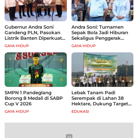
Gubernur Andra Soni
Andra Soni: Turnamen
Gandeng PLN, Pasokan
Sepak Bola Jadi Hiburan
Listrik Banten Diperkuat
Sekaligus Penggerak
demi Genjot Investasi
Ekonomi Rakyat
GAYA HIDUP
GAYA HIDUP
SMPN 1 Pandeglang
Lebak Tanam Padi
Borong 8 Medali di SABP
Serempak di Lahan 38
Cup V 2026
Hektare, Dukung Target
Swasembada Pangan
GAYA HIDUP
EDUKASI