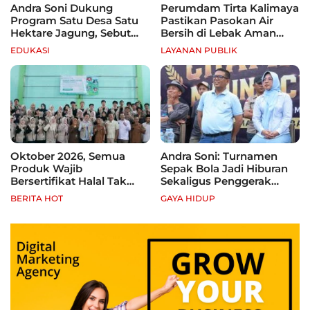
Andra Soni Dukung
Perumdam Tirta Kalimaya
Program Satu Desa Satu
Pastikan Pasokan Air
Hektare Jagung, Sebut
Bersih di Lebak Aman
Banten Punya Peluang
Selama Kemarau
EDUKASI
LAYANAN PUBLIK
Jadi Sentra Produksi
Oktober 2026, Semua
Andra Soni: Turnamen
Produk Wajib
Sepak Bola Jadi Hiburan
Bersertifikat Halal Tak
Sekaligus Penggerak
Kantongi Sertifikat Halal,
Ekonomi Rakyat
BERITA HOT
GAYA HIDUP
Pelaku Usaha Terancam
Sanksi hingga Pidana