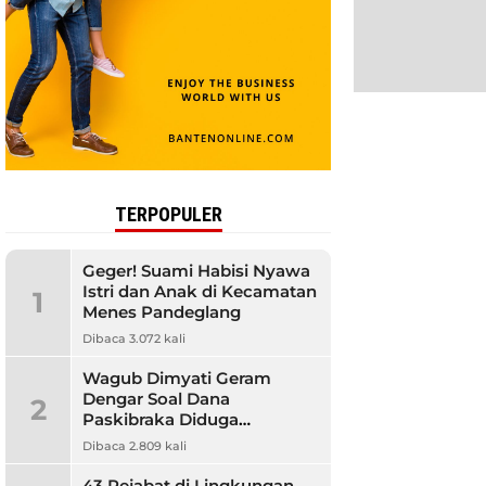
TERPOPULER
Geger! Suami Habisi Nyawa
Istri dan Anak di Kecamatan
1
Menes Pandeglang
Dibaca 3.072 kali
Wagub Dimyati Geram
Dengar Soal Dana
2
Paskibraka Diduga
Bermasalah, Banyak
Dibaca 2.809 kali
Orangtua Kecewa
43 Pejabat di Lingkungan