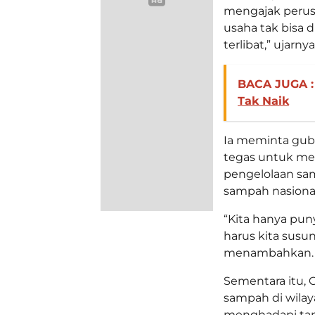
mengajak perusa
usaha tak bisa d
terlibat,” ujarnya
BACA JUGA :
Tak Naik
Ia meminta gub
tegas untuk me
pengelolaan sa
sampah nasional
“Kita hanya pun
harus kita susun
menambahkan.
Sementara itu,
sampah di wila
menghadapi tan