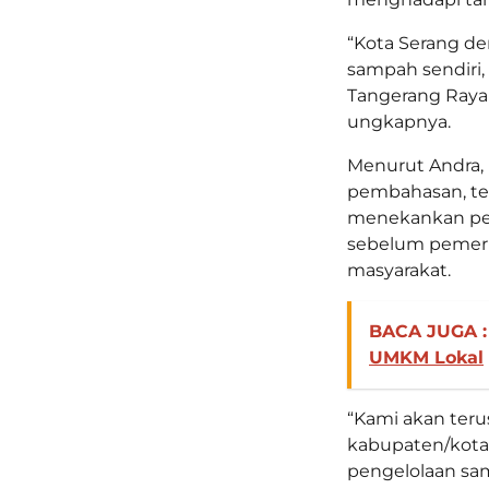
“Kota Serang d
sampah sendiri,
Tangerang Raya
ungkapnya.
Menurut Andra,
pembahasan, ter
menekankan per
sebelum pemeri
masyarakat.
BACA JUGA :
UMKM Lokal
“Kami akan ter
kabupaten/kota. 
pengelolaan samp