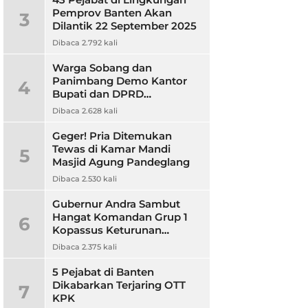
Pemprov Banten Akan
3
Dilantik 22 September 2025
Dibaca 2.792 kali
Warga Sobang dan
Panimbang Demo Kantor
4
Bupati dan DPRD
Pandeglang, Ini
Dibaca 2.628 kali
Tuntutannya?
Geger! Pria Ditemukan
Tewas di Kamar Mandi
5
Masjid Agung Pandeglang
Dibaca 2.530 kali
Gubernur Andra Sambut
Hangat Komandan Grup 1
6
Kopassus Keturunan
Pandeglang, Jalin Sinergitas
Dibaca 2.375 kali
5 Pejabat di Banten
Dikabarkan Terjaring OTT
7
KPK