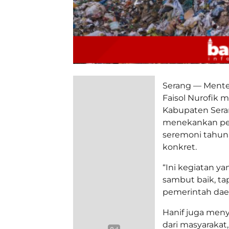
Serang — Mente
Faisol Nurofik 
Kabupaten Seran
menekankan pen
seremoni tahun
konkret.
“Ini kegiatan yan
sambut baik, tap
pemerintah daera
Hanif juga meny
dari masyarakat