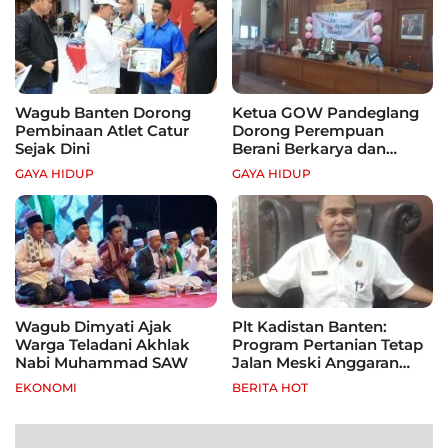
Wagub Banten Dorong
Ketua GOW Pandeglang
Pembinaan Atlet Catur
Dorong Perempuan
Sejak Dini
Berani Berkarya dan
Mandiri
GAYA HIDUP
GAYA HIDUP
Wagub Dimyati Ajak
Plt Kadistan Banten:
Warga Teladani Akhlak
Program Pertanian Tetap
Nabi Muhammad SAW
Jalan Meski Anggaran
Terbatas, Fokus Jagung
EKONOMI
BERITA HOT
hingga Tebu