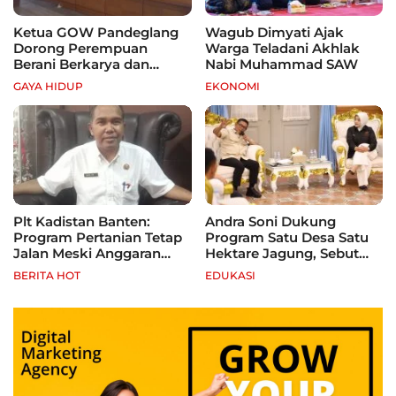
Ketua GOW Pandeglang
Wagub Dimyati Ajak
Dorong Perempuan
Warga Teladani Akhlak
Berani Berkarya dan
Nabi Muhammad SAW
Mandiri
GAYA HIDUP
EKONOMI
Plt Kadistan Banten:
Andra Soni Dukung
Program Pertanian Tetap
Program Satu Desa Satu
Jalan Meski Anggaran
Hektare Jagung, Sebut
Terbatas, Fokus Jagung
Banten Punya Peluang
BERITA HOT
EDUKASI
hingga Tebu
Jadi Sentra Produksi