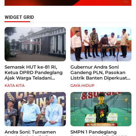
WIDGET GRID
Semarak HUT ke-81 RI,
Gubernur Andra Soni
Ketua DPRD Pandeglang
Gandeng PLN, Pasokan
Ajak Warga Teladani
Listrik Banten Diperkuat
Semangat Para Pahlawan
demi Genjot Investasi
KATA KITA
GAYA HIDUP
Andra Soni: Turnamen
SMPN 1 Pandeglang