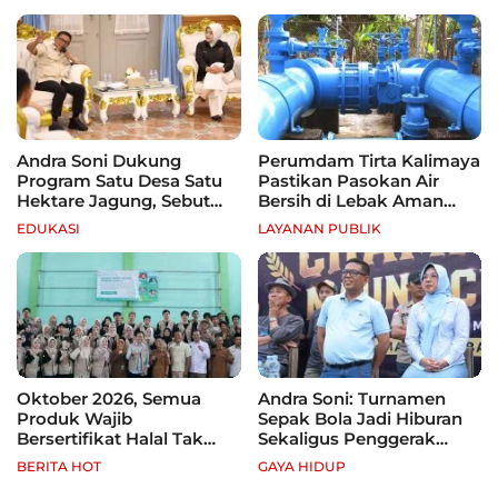
Andra Soni Dukung
Perumdam Tirta Kalimaya
Program Satu Desa Satu
Pastikan Pasokan Air
Hektare Jagung, Sebut
Bersih di Lebak Aman
Banten Punya Peluang
Selama Kemarau
EDUKASI
LAYANAN PUBLIK
Jadi Sentra Produksi
Oktober 2026, Semua
Andra Soni: Turnamen
Produk Wajib
Sepak Bola Jadi Hiburan
Bersertifikat Halal Tak
Sekaligus Penggerak
Kantongi Sertifikat Halal,
Ekonomi Rakyat
BERITA HOT
GAYA HIDUP
Pelaku Usaha Terancam