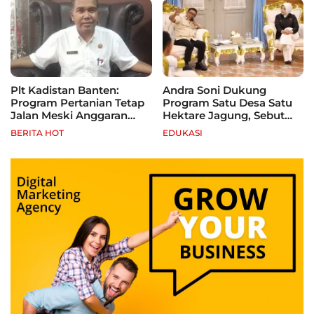
Plt Kadistan Banten:
Andra Soni Dukung
Program Pertanian Tetap
Program Satu Desa Satu
Jalan Meski Anggaran
Hektare Jagung, Sebut
Terbatas, Fokus Jagung
Banten Punya Peluang
BERITA HOT
EDUKASI
hingga Tebu
Jadi Sentra Produksi