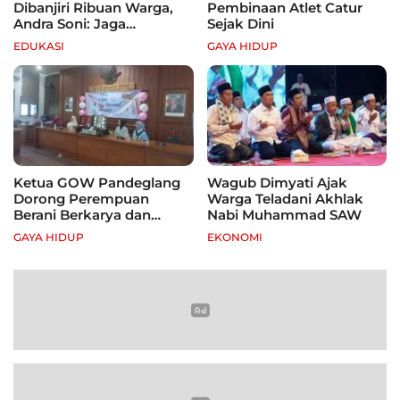
Dibanjiri Ribuan Warga,
Pembinaan Atlet Catur
Andra Soni: Jaga
Sejak Dini
Kebugaran dan Hidup
EDUKASI
GAYA HIDUP
Sehat
Ketua GOW Pandeglang
Wagub Dimyati Ajak
Dorong Perempuan
Warga Teladani Akhlak
Berani Berkarya dan
Nabi Muhammad SAW
Mandiri
GAYA HIDUP
EKONOMI