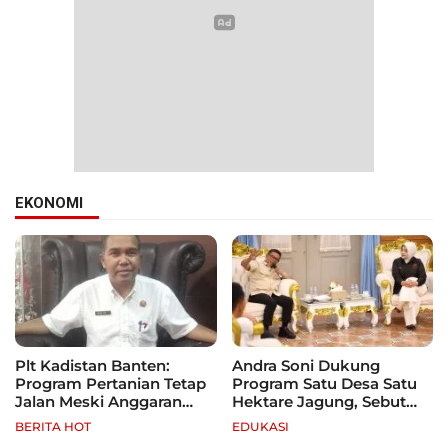
EKONOMI
Plt Kadistan Banten:
Andra Soni Dukung
Program Pertanian Tetap
Program Satu Desa Satu
Jalan Meski Anggaran
Hektare Jagung, Sebut
Terbatas, Fokus Jagung
Banten Punya Peluang
BERITA HOT
EDUKASI
hingga Tebu
Jadi Sentra Produksi