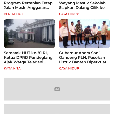
Program Pertanian Tetap
Wayang Masuk Sekolah,
Jalan Meski Anggaran
Siapkan Dalang Cilik ke
Terbatas, Fokus Jagung
Festival Nasional
BERITA HOT
GAYA HIDUP
hingga Tebu
Semarak HUT ke-81 RI,
Gubernur Andra Soni
Ketua DPRD Pandeglang
Gandeng PLN, Pasokan
Ajak Warga Teladani
Listrik Banten Diperkuat
Semangat Para Pahlawan
demi Genjot Investasi
KATA KITA
GAYA HIDUP