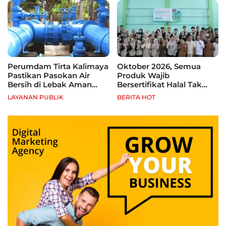
Perumdam Tirta Kalimaya
Oktober 2026, Semua
Pastikan Pasokan Air
Produk Wajib
Bersih di Lebak Aman
Bersertifikat Halal Tak
Selama Kemarau
Kantongi Sertifikat Halal,
LAYANAN PUBLIK
BERITA HOT
Pelaku Usaha Terancam
Sanksi hingga Pidana